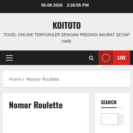
Skip
06.08.2026
2:26:06 PM
to
content
KOITOTO
TOGEL ONLINE TERPOPULER DENGAN PREDIKSI AKURAT SETIAP
HARI
LIVE
Primary
Menu
Home
Nomor Roulette
Nomor Roulette
SEARCH
Roulette Online
Search
Roulette Online Mengenal Fitur