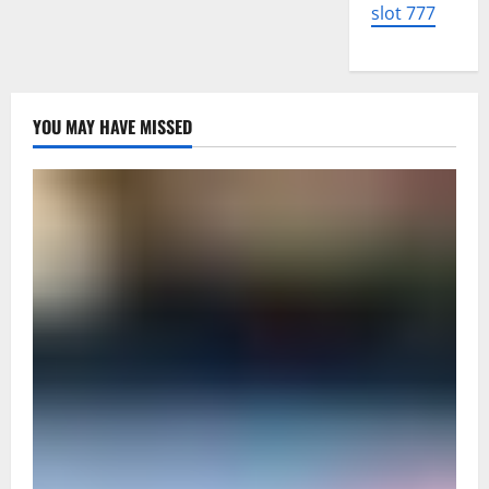
slot 777
YOU MAY HAVE MISSED