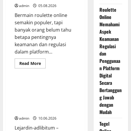
dengan
admin
05.08.2026
Cara
Roulette
Seru
Bermain roulette online
dan
Online
Mudah
semakin populer, tapi
Memahami
banyak orang belum tahu
Aspek
betapa pentingnya
Keamanan
keamanan dan regulasi
Regulasi
dalam platform...
dan
Penggunaa
Read
Read More
more
n Platform
Roulette Online
about
Digital
Roulette
Online
Secara
Memahami
Roulette Online Modern Dengan
Aspek
Bertanggun
Streaming Stabil Dan Server
Keamanan
Regulasi
g Jawab
Aman Transparan Modern –
dan
Pilihan Terpercaya untuk
Penggunaan
dengan
Platform
Hiburan Seru
Mudah
Digital
Secara
admin
10.06.2026
Bertanggung
Togel
Jawab
Lejardin-adlibitum –
dengan