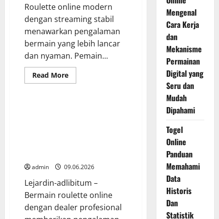
Online
Mudah
Roulette online modern
Mengenal
dengan streaming stabil
Cara Kerja
menawarkan pengalaman
dan
bermain yang lebih lancar
Mekanisme
dan nyaman. Pemain...
Permainan
Digital yang
Read
Read More
more
Seru dan
Roulette Online
about
Roulette
Mudah
Online
Modern
Dipahami
Roulette Online Dengan Dealer
Dengan
Profesional Dan Gameplay
Streaming
Togel
Stabil
Transparan Modern Berkualitas
Dan
Online
Untuk Pengalaman Bermain
Server
Aman
Maksimal
Panduan
Transparan
Modern
Memahami
admin
09.06.2026
–
Pilihan
Data
Lejardin-adlibitum –
Terpercaya
Historis
untuk
Bermain roulette online
Hiburan
Dan
Seru
dengan dealer profesional
Statistik