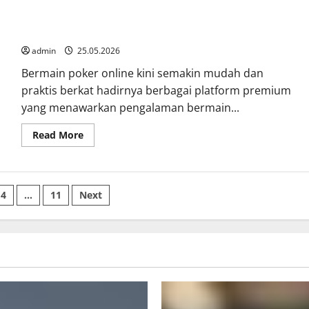
Terpercaya
Poker Online Premium Dengan Bonus Menarik Dan Transaksi
Dengan
Meja
Aman Cepat Stabil Untuk Pengalaman Bermain Terbaik
Lengkap
Dan
admin
25.05.2026
Server
Stabil
Bermain poker online kini semakin mudah dan
Berkualitas
Untuk
praktis berkat hadirnya berbagai platform premium
Pengalaman
Bermain
yang menawarkan pengalaman bermain...
Maksimal
Read
Read More
more
about
Poker
Online
Premium
Dengan
4
…
11
Next
Bonus
Menarik
on
Dan
Transaksi
Aman
Cepat
Stabil
Untuk
Pengalaman
Bermain
Terbaik