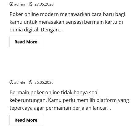
Dan
admin
27.05.2026
Teknologi
Permainan
Poker online modern menawarkan cara baru bagi
Inovatif
Untuk
kamu untuk merasakan sensasi bermain kartu di
Pengalaman
Seru
dunia digital. Dengan...
dan
Mudah
Read
Read More
more
about
Poker
Online
Modern
Poker Online Terpercaya Dengan Meja Lengkap Dan Server
Dengan
Turnamen
Stabil Berkualitas Untuk Pengalaman Bermain Maksimal
Harian
Dan
admin
26.05.2026
Gameplay
Strategis
Bermain poker online tidak hanya soal
Kompetitif
Untuk
keberuntungan. Kamu perlu memilih platform yang
Pengalaman
Bermain
tepercaya agar permainan berjalan lancar...
Maksimal
Read
Read More
more
about
Poker
Online