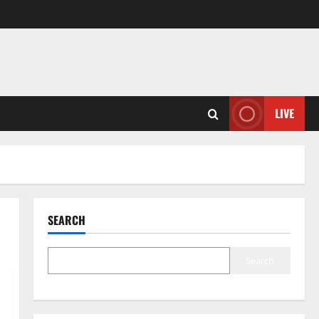
LIVE
SEARCH
Search