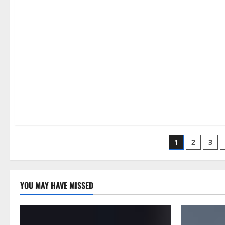
Poker Online
Posts
1
2
3
paginati
YOU MAY HAVE MISSED