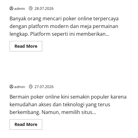
Permainan Lengkap untuk Pengalaman Seru dan Aman
admin
28.07.2026
Banyak orang mencari poker online terpercaya
dengan platform modern dan meja permainan
lengkap. Platform seperti ini memberikan...
Read
Read More
more
about
Poker
Online
Terpercaya
Poker Online Terbaik Dengan Sistem Aman Dan Teknologi
Dengan
Platform
Digital Terkini untuk Pengalaman Bermain Maksimal
Modern
Dan
admin
27.07.2026
Meja
Permainan
Bermain poker online kini semakin populer karena
Lengkap
untuk
kemudahan akses dan teknologi yang terus
Pengalaman
Seru
berkembang. Namun, memilih situs...
dan
Aman
Read
Read More
more
about
Poker