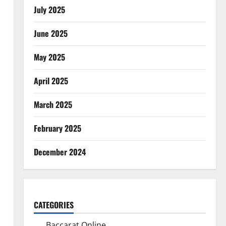
July 2025
June 2025
May 2025
April 2025
March 2025
February 2025
December 2024
CATEGORIES
Baccarat Online