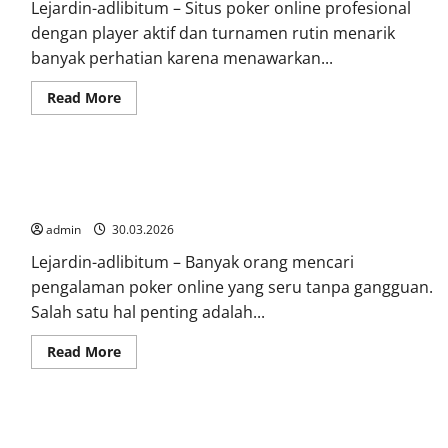
Lejardin-adlibitum – Situs poker online profesional
dengan player aktif dan turnamen rutin menarik
banyak perhatian karena menawarkan...
Read
Read More
more
about
Situs
Poker
Online
Poker Online Resmi Dengan Server Stabil Dan Gameplay Anti
Profesional
Dengan
Lag Untuk Pengalaman Bermain Lebih Optimal
Player
Aktif
admin
30.03.2026
Dan
Turnamen
Lejardin-adlibitum – Banyak orang mencari
Rutin
Untuk
pengalaman poker online yang seru tanpa gangguan.
Sensasi
Bermain
Salah satu hal penting adalah...
Lebih
Seru
Dan
Read
Read More
Menguntungkan
more
about
Poker
Online
Resmi
Judi Poker Online Dengan Sensasi Bermain Lebih Intens Dan
Dengan