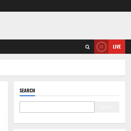
LIVE
SEARCH
Search