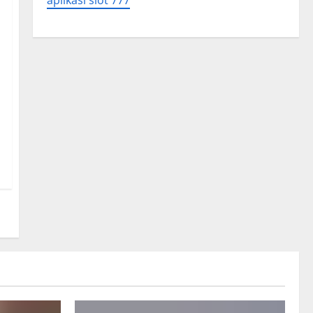
aplikasi slot 777