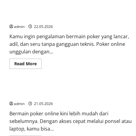
Online
Populer
Poker Online Unggulan Dengan Gameplay RealTime Dan
Dengan
Komunitas
Server Berkualitas Tinggi Untuk Pengalaman Bermain Optimal
Aktif
Dan
admin
22.05.2026
Lobby
Ramai
Kamu ingin pengalaman bermain poker yang lancar,
Interaktif
Untuk
adil, dan seru tanpa gangguan teknis. Poker online
Pengalaman
Bermain
unggulan dengan...
Maksimal
Read
Read More
more
about
Poker
Online
Unggulan
Poker Online Interaktif Dengan Peluang Menang Besar Dan
Dengan
Gameplay
Akses Mudah Bermain Untuk Pengalaman Judi Profesional
RealTime
Dan
admin
21.05.2026
Server
Berkualitas
Bermain poker online kini lebih mudah dari
Tinggi
Untuk
sebelumnya. Dengan akses cepat melalui ponsel atau
Pengalaman
Bermain
laptop, kamu bisa...
Optimal