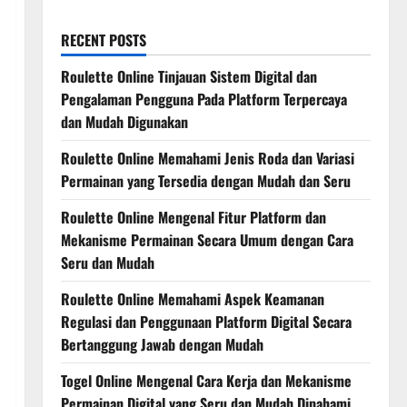
RECENT POSTS
Roulette Online Tinjauan Sistem Digital dan
Pengalaman Pengguna Pada Platform Terpercaya
dan Mudah Digunakan
Roulette Online Memahami Jenis Roda dan Variasi
Permainan yang Tersedia dengan Mudah dan Seru
Roulette Online Mengenal Fitur Platform dan
Mekanisme Permainan Secara Umum dengan Cara
Seru dan Mudah
Roulette Online Memahami Aspek Keamanan
Regulasi dan Penggunaan Platform Digital Secara
Bertanggung Jawab dengan Mudah
Togel Online Mengenal Cara Kerja dan Mekanisme
Permainan Digital yang Seru dan Mudah Dipahami