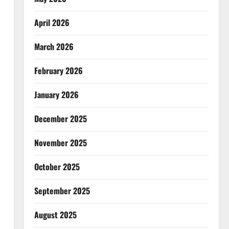
April 2026
March 2026
February 2026
January 2026
December 2025
November 2025
October 2025
September 2025
August 2025