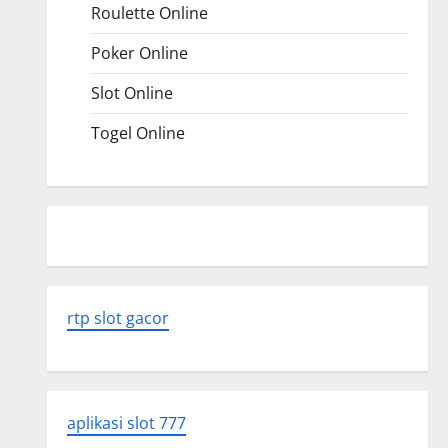
Roulette Online
Poker Online
Slot Online
Togel Online
rtp slot gacor
aplikasi slot 777