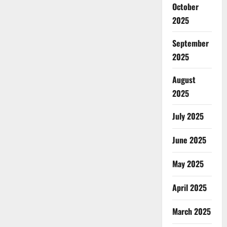
October
2025
September
2025
August
2025
July 2025
June 2025
May 2025
April 2025
March 2025