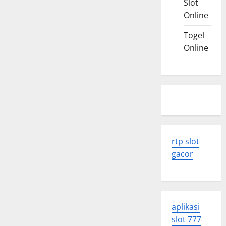
Slot
Online
Togel
Online
rtp slot
gacor
aplikasi
slot 777