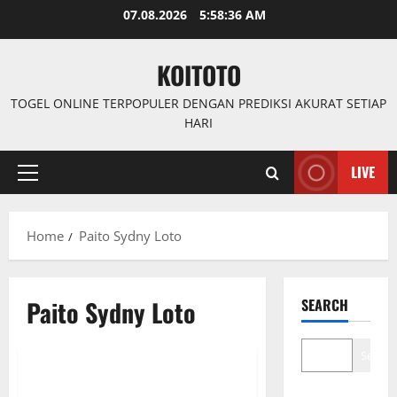
Skip
07.08.2026
5:58:37 AM
to
content
KOITOTO
TOGEL ONLINE TERPOPULER DENGAN PREDIKSI AKURAT SETIAP
HARI
LIVE
Primary
Menu
Home
Paito Sydny Loto
Paito Sydny Loto
SEARCH
Togel Online
Search
Paito Sydney Lotto : Keluaran &