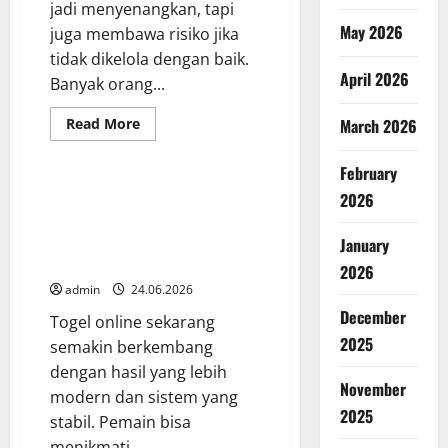
jadi menyenangkan, tapi
dan
Nyaman
May 2026
juga membawa risiko jika
tidak dikelola dengan baik.
April 2026
Banyak orang...
Read
Read More
March 2026
more
Togel Online
about
Togel
February
Online
Panduan
Togel Online Dengan Result
2026
Mengelola
Modern Dan Sistem Stabil
Risiko
Dan
Transparan Berkualitas Untuk
January
Bermain
Pengalaman Bermain Terbaik
Secara
2026
Bertanggung
admin
24.06.2026
Jawab
untuk
December
Pemula
Togel online sekarang
2025
semakin berkembang
dengan hasil yang lebih
November
modern dan sistem yang
2025
stabil. Pemain bisa
menikmati...