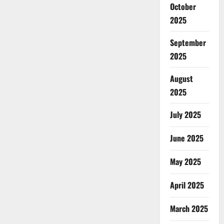
October
2025
September
2025
August
2025
July 2025
June 2025
May 2025
April 2025
March 2025