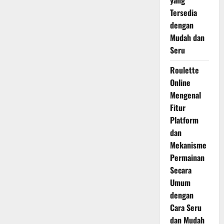
yang
Tersedia
dengan
Mudah dan
Seru
Roulette
Online
Mengenal
Fitur
Platform
dan
Mekanisme
Permainan
Secara
Umum
dengan
Cara Seru
dan Mudah