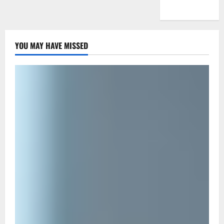
YOU MAY HAVE MISSED