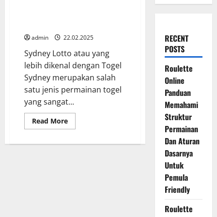
Paito Sydney Lotto : Keluaran &
Prediksi Akurat
RECENT
admin
22.02.2025
POSTS
Sydney Lotto atau yang
lebih dikenal dengan Togel
Roulette
Sydney merupakan salah
Online
satu jenis permainan togel
Panduan
yang sangat...
Memahami
Struktur
Read
Read More
more
Permainan
about
Dan Aturan
Paito
Sydney
Dasarnya
Lotto
:
Untuk
Keluaran
&
Pemula
Prediksi
Akurat
Friendly
Roulette