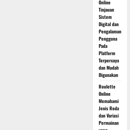
Online
Tinjauan
Sistem
Digital dan
Pengalaman
Pengguna
Pada
Platform
Terpercaya
dan Mudah
Digunakan
Roulette
Online
Memahami
Jenis Roda
dan Variasi
Permainan