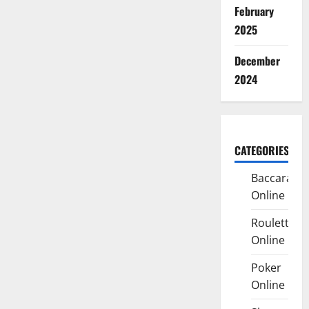
February
2025
December
2024
CATEGORIES
Baccarat
Online
Roulette
Online
Poker
Online