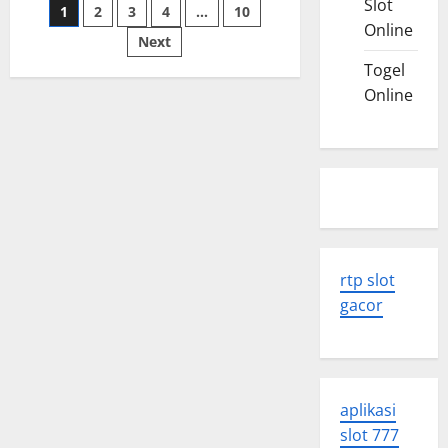
Posts
Slot
1
2
3
4
…
10
Dengan
Statistik
Online
Presisi
Next
pagination
Dan
Pasaran
Togel
Stabil
Online
Transparan
untuk
Pengalaman
Bermain
Lebih
Aman
dan
Menguntungkan
rtp slot
gacor
aplikasi
slot 777