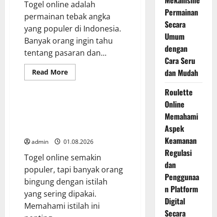
Mekanisme
Pemula
Togel online adalah
Permainan
permainan tebak angka
Secara
yang populer di Indonesia.
Umum
Banyak orang ingin tahu
dengan
tentang pasaran dan...
Cara Seru
Read
dan Mudah
Read More
more
Togel Online
about
Roulette
Togel
Online
Online
Informasi
Togel Online Mengenal Istilah
Dasar
Memahami
Penting Yang Sering Digunakan
Tentang
Pasaran
Aspek
Untuk Pemula
Dan
Sistem
Keamanan
admin
01.08.2026
Permainan:
Regulasi
Panduan
Togel online semakin
Mudah
dan
Untuk
populer, tapi banyak orang
Pemula
Penggunaa
bingung dengan istilah
n Platform
yang sering dipakai.
Digital
Memahami istilah ini
Secara