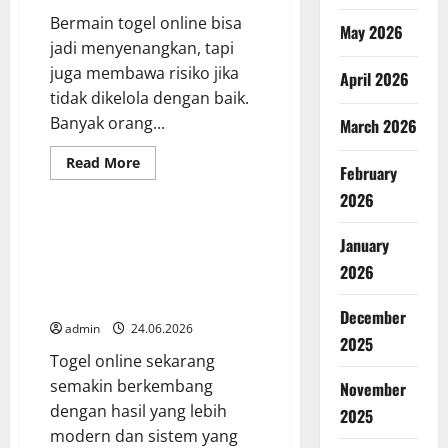
Untuk
Bermain
Bermain togel online bisa
May 2026
Aman
jadi menyenangkan, tapi
dan
Nyaman
juga membawa risiko jika
April 2026
tidak dikelola dengan baik.
Banyak orang...
March 2026
Read
Read More
February
more
Togel Online
about
2026
Togel
Online
Panduan
Togel Online Dengan Result
January
Mengelola
Modern Dan Sistem Stabil
Risiko
2026
Dan
Transparan Berkualitas Untuk
Bermain
Pengalaman Bermain Terbaik
Secara
December
Bertanggung
admin
24.06.2026
Jawab
2025
untuk
Pemula
Togel online sekarang
semakin berkembang
November
dengan hasil yang lebih
2025
modern dan sistem yang