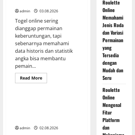
Roulette
Pemula
Permainan
Digital
Online
admin
03.08.2026
yang
Seru
Memahami
dan
Togel online sering
Mudah
Jenis Roda
dianggap permainan
Dipahami
dan Variasi
keberuntungan, tapi
Permainan
sebenarnya memahami
yang
data historis dan statistik
Tersedia
angka bisa membantu
dengan
pemain...
Mudah dan
Seru
Read
Read More
more
Togel Online
about
Roulette
Togel
Online
Online
Panduan
Togel Online Informasi Dasar
Memahami
Mengenal
Tentang Pasaran Dan Sistem
Data
Historis
Fitur
Permainan: Panduan Mudah
Dan
Untuk Pemula
Platform
Statistik
Angka
dan
admin
02.08.2026
untuk
Pemain