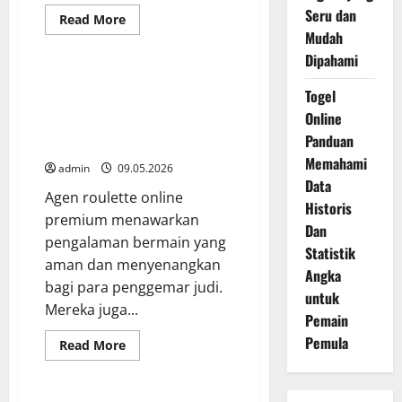
Seru dan
Read
Read More
more
Mudah
Roulette Online
about
Platform
Dipahami
Roulette
Online
Agen Roulette Online Premium
Modern
Togel
Dengan Bonus Menarik Dan
Dengan
Online
Fitur
Promo Harian Eksklusif Untuk
Interaktif
Panduan
Pengalaman Bermain Lebih Seru
Dan
Gameplay
Memahami
admin
09.05.2026
Responsif
Untuk
Data
Pengalaman
Agen roulette online
Historis
Seru
premium menawarkan
dan
Dan
Lancar
pengalaman bermain yang
Statistik
aman dan menyenangkan
Angka
bagi para penggemar judi.
untuk
Mereka juga...
Pemain
Pemula
Read
Read More
more
Roulette Online
about
Agen
Roulette