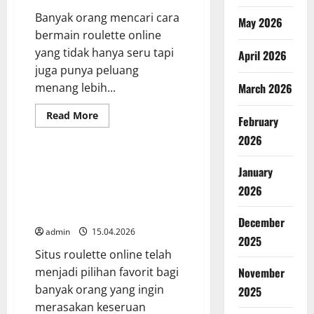
Profesional
24
Banyak orang mencari cara
May 2026
Jam
bermain roulette online
Terpercaya
dan
yang tidak hanya seru tapi
April 2026
Mudah
Diakses
juga punya peluang
menang lebih...
March 2026
Read
Read More
February
more
Roulette Online
about
2026
Roulette
Online
Terpopuler
Situs Roulette Online dengan
January
Dengan
Pilihan Meja Variatif: Temukan
Variasi
2026
Taruhan
Pengalaman Permainan yang
dan
Menarik!
Peluang
December
Menang
admin
15.04.2026
Lebih
2025
Tinggi
yang
Situs roulette online telah
Seru
menjadi pilihan favorit bagi
November
dan
Menguntungkan
banyak orang yang ingin
2025
merasakan keseruan