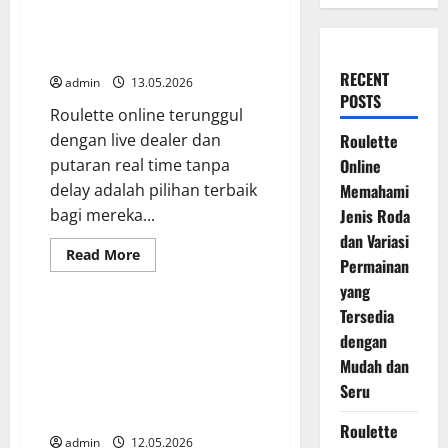
Dengan Live Dealer Dan Putaran
Real Time Tanpa Delay Untuk
Pengalaman Bermain Maksimal
RECENT
admin
13.05.2026
POSTS
Roulette online terunggul
dengan live dealer dan
Roulette
putaran real time tanpa
Online
delay adalah pilihan terbaik
Memahami
bagi mereka...
Jenis Roda
dan Variasi
Read
Read More
Permainan
more
Roulette Online
about
yang
Roulette
Online
Tersedia
Terunggul
Bandar Roulette Online
Dengan
dengan
Terpercaya Dengan Transaksi
Live
Mudah dan
Dealer
Cepat Dan Sistem Keamanan
Dan
Seru
Maksimal – Pilihan Terbaik
Putaran
Real
untuk Bermain Aman dan Cepat
Time
Roulette
Tanpa
admin
12.05.2026