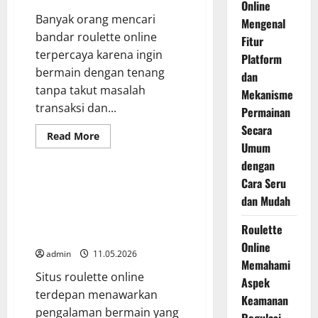
Delay
Online
Untuk
Banyak orang mencari
Pengalaman
Mengenal
Bermain
bandar roulette online
Fitur
Maksimal
terpercaya karena ingin
Platform
bermain dengan tenang
dan
tanpa takut masalah
Mekanisme
transaksi dan...
Permainan
Secara
Read
Read More
more
Umum
Roulette Online
about
dengan
Bandar
Roulette
Cara Seru
Online
Situs Roulette Online Terdepan
Terpercaya
dan Mudah
Dengan Meja Lengkap Dan
Dengan
Transaksi
Server Stabil Tanpa Lag Untuk
Cepat
Roulette
Pengalaman Bermain Maksimal
Dan
Sistem
Online
admin
11.05.2026
Keamanan
Memahami
Maksimal
–
Situs roulette online
Aspek
Pilihan
terdepan menawarkan
Terbaik
Keamanan
untuk
pengalaman bermain yang
Bermain