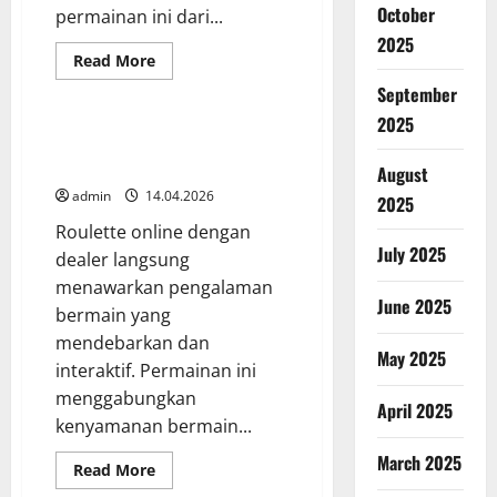
October
permainan ini dari...
2025
Read
Read More
more
Roulette Online
about
September
Situs
Roulette
2025
Online
Roulette Online Live Dealer
dengan
dengan Permainan Interaktif
Pilihan
August
Meja
admin
14.04.2026
Variatif:
2025
Temukan
Roulette online dengan
Pengalaman
Permainan
July 2025
dealer langsung
yang
Menarik!
menawarkan pengalaman
June 2025
bermain yang
mendebarkan dan
May 2025
interaktif. Permainan ini
menggabungkan
April 2025
kenyamanan bermain...
March 2025
Read
Read More
more
Roulette Online