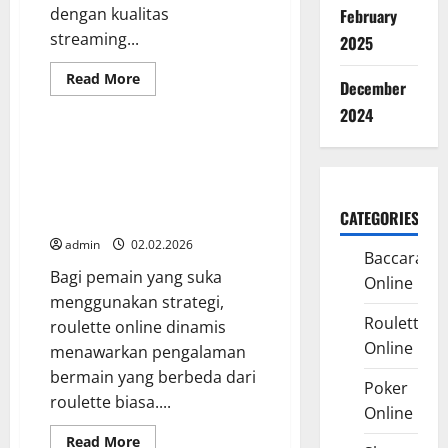
dengan kualitas
February
streaming...
2025
Read
Read More
December
more
Roulette Online
about
2024
Roulette
Online
Premium
Roulette Online Dinamis untuk
Dengan
Pemain yang Mengutamakan
Kualitas
Streaming
Strategi: Cara Menang dengan
Optimal
Mudah dan Seru
CATEGORIES
untuk
Pengalaman
admin
02.02.2026
Bermain
Baccarat
Seru
Bagi pemain yang suka
Online
menggunakan strategi,
Roulette
roulette online dinamis
Online
menawarkan pengalaman
bermain yang berbeda dari
Poker
roulette biasa....
Online
Read
Read More