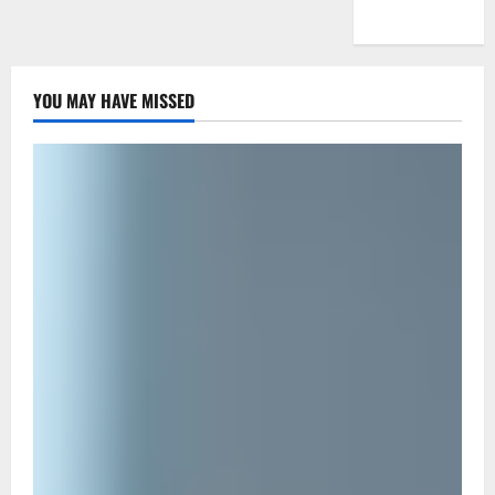
YOU MAY HAVE MISSED