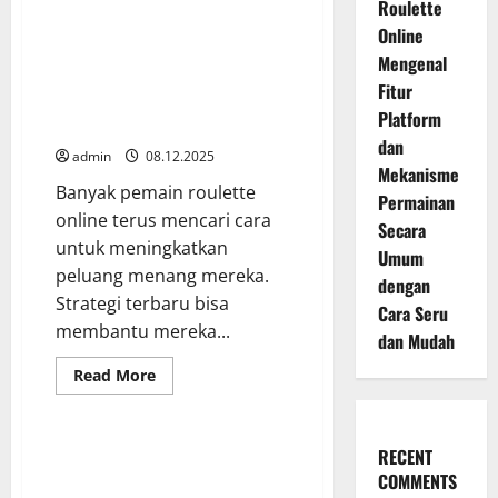
about
Roulette
Rahasia
Pola
Online
Putaran
Strategi Roulette Online
Mengenal
Roulette
Terbaru untuk Meningkatkan
Online
Fitur
yang
Peluang Menang Dengan Tips
Sering
Platform
Mudah
Dipakai
Bettor
dan
admin
08.12.2025
Ahli
Mekanisme
untuk
Menang
Banyak pemain roulette
Permainan
Konsisten
online terus mencari cara
Secara
untuk meningkatkan
Umum
peluang menang mereka.
dengan
Strategi terbaru bisa
Cara Seru
membantu mereka...
dan Mudah
Read
Read More
more
Roulette Online
about
Strategi
Roulette
Online
Cara Bermain Roulette Online:
RECENT
Terbaru
Panduan Lengkap untuk Pemula
COMMENTS
untuk