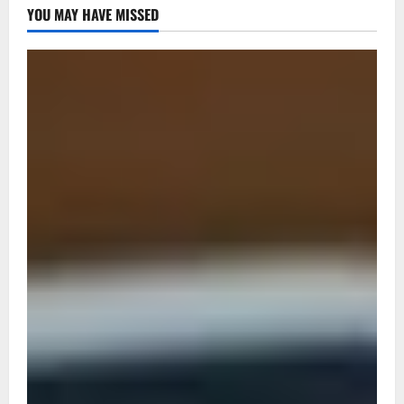
YOU MAY HAVE MISSED