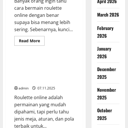
Banyak orang ingin tahu
April 2026
yang
cara bermain roulette
Seru
dan
March 2026
online dengan benar
Mudah
supaya bisa menang lebih
February
sering. Sebenarnya, kunci...
2026
Read
Read More
more
Roulette Online
January
about
Cara
2026
Bermain
Roulette
Cara Bermain Roulette Online:
Online:
Kenali Jenis Meja, Aturan, dan
Tips
December
Jitu
Pola Permainan Terbaik untuk
2025
Menentukan
Pemula
Pola
Taruhan
admin
07.11.2025
Paling
November
Efektif
Agar
2025
Roulette online adalah
Menang
permainan yang mudah
Lebih
Mudah
October
dipahami, tapi perlu tahu
2025
jenis meja, aturan, dan pola
terbaik untuk...