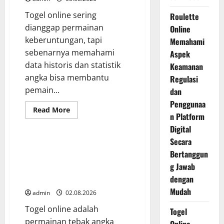
Seru
dan
Togel online sering
Roulette
Mudah
dianggap permainan
Dipahami
Online
keberuntungan, tapi
Memahami
sebenarnya memahami
Aspek
data historis dan statistik
Keamanan
angka bisa membantu
Regulasi
pemain...
dan
Penggunaa
Read
Read More
n Platform
more
Togel Online
about
Digital
Togel
Online
Secara
Panduan
Togel Online Informasi Dasar
Memahami
Bertanggun
Tentang Pasaran Dan Sistem
Data
Historis
g Jawab
Permainan: Panduan Mudah
Dan
dengan
Untuk Pemula
Statistik
Angka
Mudah
admin
02.08.2026
untuk
Pemain
Pemula
Togel online adalah
Togel
permainan tebak angka