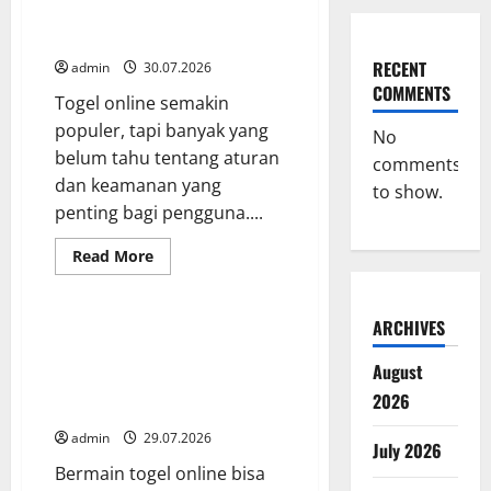
Fitur
Pengguna Untuk Bermain Aman
Platform
dan Nyaman
Digital
Modern
RECENT
admin
30.07.2026
Untuk
Pemula
COMMENTS
Togel online semakin
populer, tapi banyak yang
No
belum tahu tentang aturan
comments
dan keamanan yang
to show.
penting bagi pengguna....
Read
Read More
more
Togel Online
about
Togel
Online
ARCHIVES
Regulasi
Togel Online Panduan Mengelola
Keamanan
Risiko Dan Bermain Secara
Dan
August
Hal
Bertanggung Jawab untuk
Yang
2026
Pemula
Perlu
Diketahui
admin
29.07.2026
Pengguna
July 2026
Untuk
Bermain
Bermain togel online bisa
Aman