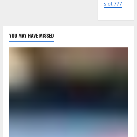
slot 777
YOU MAY HAVE MISSED