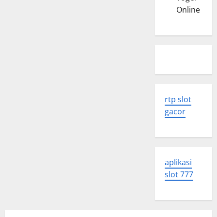
untuk
Pengalaman
Online
Seru
rtp slot
gacor
aplikasi
slot 777