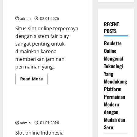
Dengan Sistem Fair Play yang
Ramah dan Aman
admin
02.01.2026
RECENT
Situs slot online terpercaya
POSTS
dengan sistem fair play
Roulette
sangat penting untuk
Online
dimainkan karena
Mengenal
memberikan jaminan
Teknologi
permainan yang...
Yang
Read
Read More
Mendukung
more
Slot Online
about
Platform
Situs
Slot
Permainan
Online
Slot Online Indonesia Dengan
Modern
Terpercaya
Akses Mobile Friendly Untuk
Dengan
dengan
Sistem
Hiburan Mudah Dimana Saja
Fair
Mudah dan
Play
admin
01.01.2026
yang
Seru
Ramah
Slot online Indonesia
dan