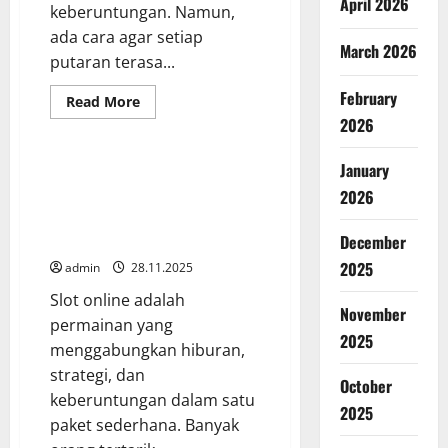
April 2026
keberuntungan. Namun,
ada cara agar setiap
March 2026
putaran terasa...
February
Read
Read More
more
2026
Slot Online
about
Panduan
Bermain
January
Slot
Slot Online: Kombinasi Hiburan,
Online
Strategi, dan Keberuntungan
2026
Agar
Setiap
dalam Satu Game Seru dan
Putaran
Menguntungkan
December
Jadi
Lebih
2025
admin
28.11.2025
Seru
dengan
Tips
Slot online adalah
Mudah
November
permainan yang
dan
Seru
2025
menggabungkan hiburan,
strategi, dan
October
keberuntungan dalam satu
2025
paket sederhana. Banyak