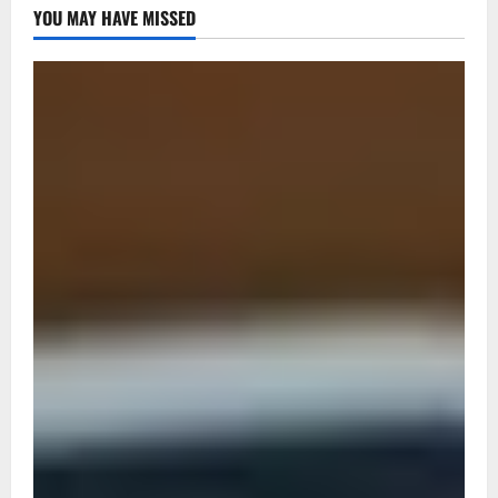
YOU MAY HAVE MISSED