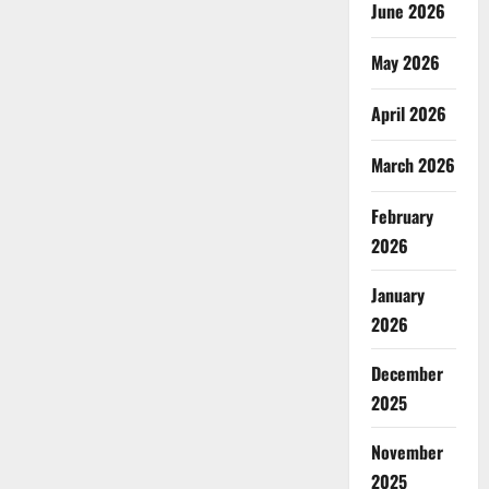
June 2026
May 2026
April 2026
March 2026
February
2026
January
2026
December
2025
November
2025