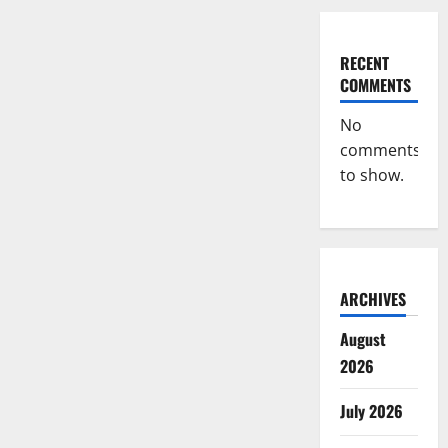
RECENT
COMMENTS
No
comments
to show.
ARCHIVES
August
2026
July 2026