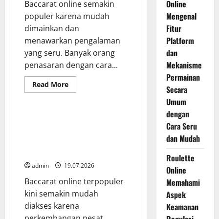
dan
Online
Baccarat online semakin
Seru
Mengenal
populer karena mudah
Fitur
dimainkan dan
Platform
menawarkan pengalaman
dan
yang seru. Banyak orang
Mekanisme
penasaran dengan cara...
Permainan
Read
Read More
Secara
more
Baccarat Online
about
Umum
Baccarat
Online
dengan
Dengan
Baccarat Online Terpopuler
Panduan
Cara Seru
Dengan Perkembangan
Memahami
dan Mudah
Aturan
Platform Casino Digital Terbaru
Dasar
dan Seru
Dan
Roulette
Fitur
admin
19.07.2026
Modern
Online
Untuk
Pemula
Baccarat online terpopuler
Memahami
kini semakin mudah
Aspek
diakses karena
Keamanan
perkembangan pesat