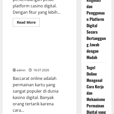
Regulasi
platform casino digital.
dan
Dengan fitur yang lebih...
Penggunaa
n Platform
Read
Read More
Digital
more
Baccarat Online
about
Secara
Baccarat
Online
Bertanggun
Terpopuler
Baccarat Online Membahas
Dengan
g Jawab
Jenis Permainan dan
Perkembangan
dengan
Platform
Mekanisme Live Dealer dengan
Casino
Mudah
Cara Seru dan Mudah
Digital
Terbaru
Dimengerti
dan
Togel
Seru
admin
18.07.2026
Online
Baccarat online adalah
Mengenal
permainan kartu yang
Cara Kerja
sangat populer di dunia
dan
kasino digital. Banyak
Mekanisme
orang tertarik karena
Permainan
cara...
Digital yang