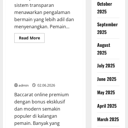
October
sistem transparan
2025
menawarkan pengalaman
bermain yang lebih adil dan
September
menyenangkan. Pemain...
2025
Read
Read More
more
August
Baccarat Online
about
Baccarat
2025
Online
Dengan
Baccarat Online Premium
Dealer
Dengan Bonus Eksklusif Dan
July 2025
Profesional
Dan
Modern untuk Pengalaman
Sistem
Bermain Terbaik
Transparan
June 2025
Untuk
admin
02.06.2026
Pengalaman
Bermain
May 2025
Terbaik
Baccarat online premium
dengan bonus eksklusif
April 2025
dan modern semakin
populer di kalangan
March 2025
pemain. Banyak yang