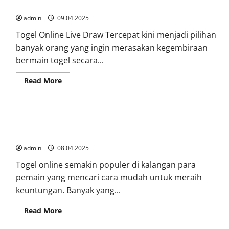
Pasaran
Secara Real-Time!
Internasional:
Pilihan
admin
09.04.2025
Terbaik
untuk
Togel Online Live Draw Tercepat kini menjadi pilihan
Penggemar
Togel
banyak orang yang ingin merasakan kegembiraan
bermain togel secara...
Read
Read More
more
about
Togel
Online
Live
Prediksi Togel Online Jitu: Cara Tepat Menang dalam
Draw
Tercepat:
Permainan Togel
Menangkan
Hadiah
admin
08.04.2025
Menarik
Secara
Togel online semakin populer di kalangan para
Real-
Time!
pemain yang mencari cara mudah untuk meraih
keuntungan. Banyak yang...
Read
Read More
more
about