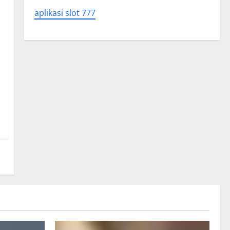
aplikasi slot 777