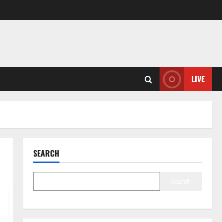
LIVE
SEARCH
Search