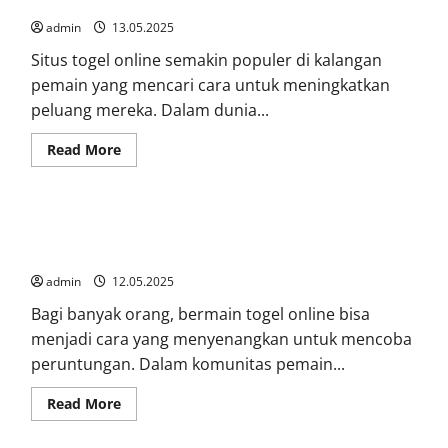
Memilih dan Menang!
admin
13.05.2025
Situs togel online semakin populer di kalangan
pemain yang mencari cara untuk meningkatkan
peluang mereka. Dalam dunia...
Read
Read More
more
about
Situs
Togel
Online
Komunitas Pemain Togel Online Berbagi Tips dan Strategi
Dengan
Analisis
yang Ampuh
Statistik
Lengkap:
admin
12.05.2025
Panduan
Memilih
Bagi banyak orang, bermain togel online bisa
dan
Menang!
menjadi cara yang menyenangkan untuk mencoba
peruntungan. Dalam komunitas pemain...
Read
Read More
more
about
Komunitas