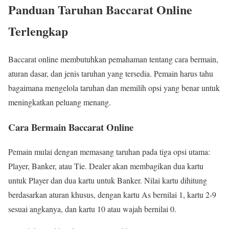
Panduan Taruhan Baccarat Online
Terlengkap
Baccarat online membutuhkan pemahaman tentang cara bermain,
aturan dasar, dan jenis taruhan yang tersedia. Pemain harus tahu
bagaimana mengelola taruhan dan memilih opsi yang benar untuk
meningkatkan peluang menang.
Cara Bermain Baccarat Online
Pemain mulai dengan memasang taruhan pada tiga opsi utama:
Player, Banker, atau Tie. Dealer akan membagikan dua kartu
untuk Player dan dua kartu untuk Banker. Nilai kartu dihitung
berdasarkan aturan khusus, dengan kartu As bernilai 1, kartu 2-9
sesuai angkanya, dan kartu 10 atau wajah bernilai 0.