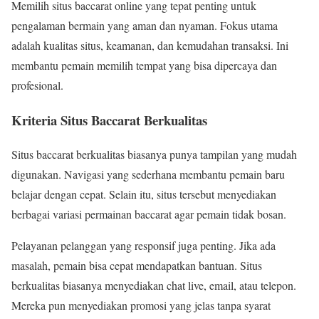
Memilih situs baccarat online yang tepat penting untuk
pengalaman bermain yang aman dan nyaman. Fokus utama
adalah kualitas situs, keamanan, dan kemudahan transaksi. Ini
membantu pemain memilih tempat yang bisa dipercaya dan
profesional.
Kriteria Situs Baccarat Berkualitas
Situs baccarat berkualitas biasanya punya tampilan yang mudah
digunakan. Navigasi yang sederhana membantu pemain baru
belajar dengan cepat. Selain itu, situs tersebut menyediakan
berbagai variasi permainan baccarat agar pemain tidak bosan.
Pelayanan pelanggan yang responsif juga penting. Jika ada
masalah, pemain bisa cepat mendapatkan bantuan. Situs
berkualitas biasanya menyediakan chat live, email, atau telepon.
Mereka pun menyediakan promosi yang jelas tanpa syarat