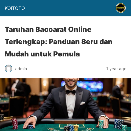
KOITOTO
Taruhan Baccarat Online
Terlengkap: Panduan Seru dan
Mudah untuk Pemula
admin
1 year ago