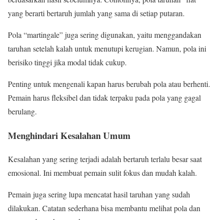
yang berarti bertaruh jumlah yang sama di setiap putaran.
Pola “martingale” juga sering digunakan, yaitu menggandakan
taruhan setelah kalah untuk menutupi kerugian. Namun, pola ini
berisiko tinggi jika modal tidak cukup.
Penting untuk mengenali kapan harus berubah pola atau berhenti.
Pemain harus fleksibel dan tidak terpaku pada pola yang gagal
berulang.
Menghindari Kesalahan Umum
Kesalahan yang sering terjadi adalah bertaruh terlalu besar saat
emosional. Ini membuat pemain sulit fokus dan mudah kalah.
Pemain juga sering lupa mencatat hasil taruhan yang sudah
dilakukan. Catatan sederhana bisa membantu melihat pola dan