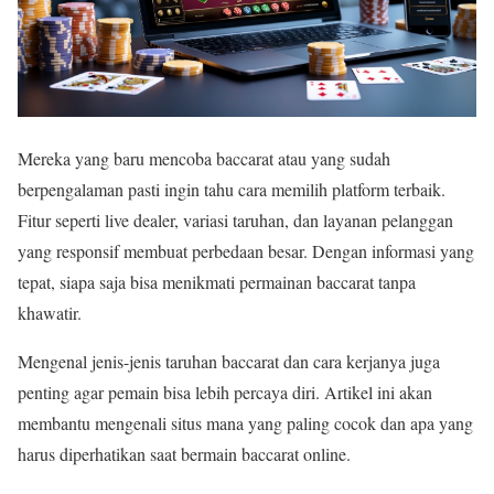
Mereka yang baru mencoba baccarat atau yang sudah
berpengalaman pasti ingin tahu cara memilih platform terbaik.
Fitur seperti live dealer, variasi taruhan, dan layanan pelanggan
yang responsif membuat perbedaan besar. Dengan informasi yang
tepat, siapa saja bisa menikmati permainan baccarat tanpa
khawatir.
Mengenal jenis-jenis taruhan baccarat dan cara kerjanya juga
penting agar pemain bisa lebih percaya diri. Artikel ini akan
membantu mengenali situs mana yang paling cocok dan apa yang
harus diperhatikan saat bermain baccarat online.