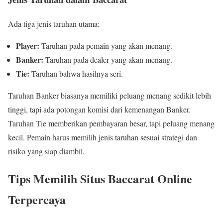
Ada tiga jenis taruhan utama:
Player:
Taruhan pada pemain yang akan menang.
Banker:
Taruhan pada dealer yang akan menang.
Tie:
Taruhan bahwa hasilnya seri.
Taruhan Banker biasanya memiliki peluang menang sedikit lebih
tinggi, tapi ada potongan komisi dari kemenangan Banker.
Taruhan Tie memberikan pembayaran besar, tapi peluang menang
kecil. Pemain harus memilih jenis taruhan sesuai strategi dan
risiko yang siap diambil.
Tips Memilih Situs Baccarat Online
Terpercaya