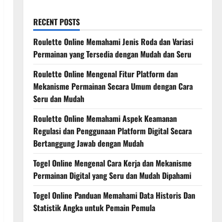
RECENT POSTS
Roulette Online Memahami Jenis Roda dan Variasi
Permainan yang Tersedia dengan Mudah dan Seru
Roulette Online Mengenal Fitur Platform dan
Mekanisme Permainan Secara Umum dengan Cara
Seru dan Mudah
Roulette Online Memahami Aspek Keamanan
Regulasi dan Penggunaan Platform Digital Secara
Bertanggung Jawab dengan Mudah
Togel Online Mengenal Cara Kerja dan Mekanisme
Permainan Digital yang Seru dan Mudah Dipahami
Togel Online Panduan Memahami Data Historis Dan
Statistik Angka untuk Pemain Pemula