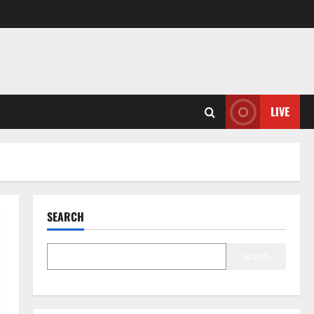
LIVE
SEARCH
Search