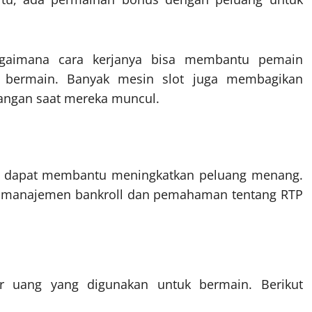
agaimana cara kerjanya bisa membantu pemain
 bermain. Banyak mesin slot juga membagikan
ngan saat mereka muncul.
ne dapat membantu meningkatkan peluang menang.
lah manajemen bankroll dan pemahaman tentang RTP
r uang yang digunakan untuk bermain. Berikut