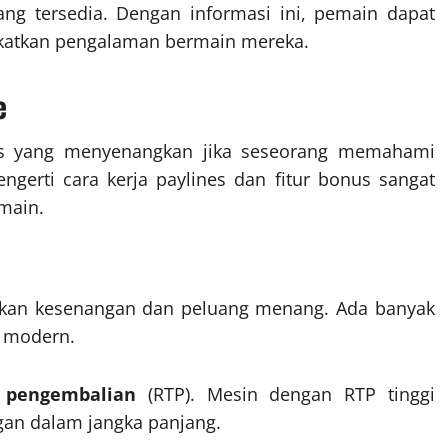
g tersedia. Dengan informasi ini, pemain dapat
gkatkan pengalaman bermain mereka.
e
tas yang menyenangkan jika seseorang memahami
gerti cara kerja paylines dan fitur bonus sangat
main.
ukan kesenangan dan peluang menang. Ada banyak
o modern.
 pengembalian
(RTP). Mesin dengan RTP tinggi
an dalam jangka panjang.