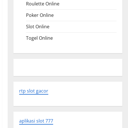
Roulette Online
Poker Online
Slot Online
Togel Online
rtp slot gacor
aplikasi slot 777