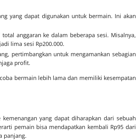
ng yang dapat digunakan untuk bermain. Ini akan
 total anggaran ke dalam beberapa sesi. Misalnya,
adi lima sesi Rp200.000.
ang, pertimbangkan untuk mengamankan sebagian
aga profit.
ncoba bermain lebih lama dan memiliki kesempatan
se kemenangan yang dapat diharapkan dari sebuah
berarti pemain bisa mendapatkan kembali Rp95 dari
a panjang.