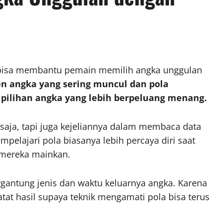
e bisa membantu pemain memilih angka unggulan
en angka yang sering muncul dan pola
pilihan angka yang lebih berpeluang menang.
saja, tapi juga kejeliannya dalam membaca data
pelajari pola biasanya lebih percaya diri saat
 mereka mainkan.
rgantung jenis dan waktu keluarnya angka. Karena
at hasil supaya teknik mengamati pola bisa terus