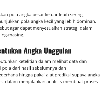
an pola angka besar keluar lebih sering,
njukkan pola angka kecil yang lebih dominan.
ebut agar dapat menyesuaikan strategi dalam
ing-masing.
nentukan Angka Unggulan
utuhkan ketelitian dalam melihat data dan
 pola dari hasil sebelumnya dan
rhana hingga pakai alat prediksi supaya angka
stensi dalam menjalankan analisis membuat proses