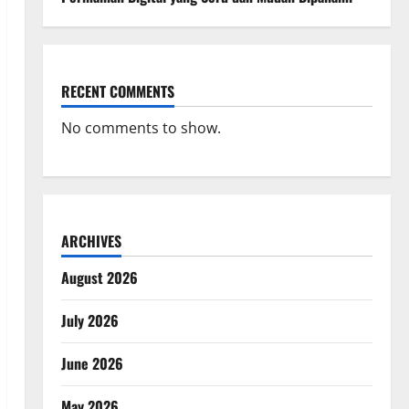
RECENT COMMENTS
No comments to show.
ARCHIVES
August 2026
July 2026
June 2026
May 2026