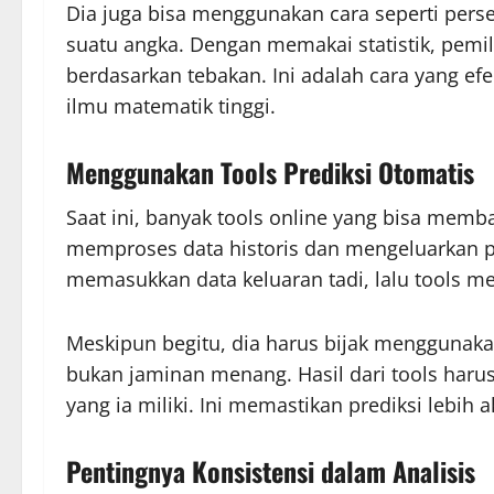
Dia juga bisa menggunakan cara seperti per
suatu angka. Dengan memakai statistik, pemil
berdasarkan tebakan. Ini adalah cara yang ef
ilmu matematik tinggi.
Menggunakan Tools Prediksi Otomatis
Saat ini, banyak tools online yang bisa memba
memproses data historis dan mengeluarkan pr
memasukkan data keluaran tadi, lalu tools me
Meskipun begitu, dia harus bijak menggunaka
bukan jaminan menang. Hasil dari tools haru
yang ia miliki. Ini memastikan prediksi lebih 
Pentingnya Konsistensi dalam Analisis