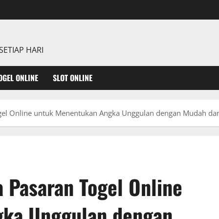
ETIAP HARI
OGEL ONLINE
SLOT ONLINE
gel Online untuk Menentukan Angka Unggulan dengan Mudah da
 Pasaran Togel Online
gka Unggulan dengan