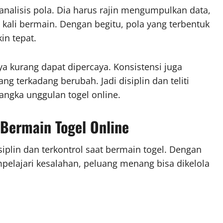
analisis pola. Dia harus rajin mengumpulkan data,
 kali bermain. Dengan begitu, pola yang terbentuk
in tepat.
nya kurang dapat dipercaya. Konsistensi juga
terkadang berubah. Jadi disiplin dan teliti
angka unggulan togel online.
 Bermain Togel Online
iplin dan terkontrol saat bermain togel. Dengan
elajari kesalahan, peluang menang bisa dikelola