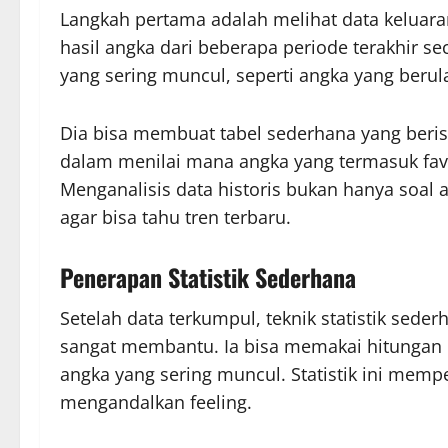
Langkah pertama adalah melihat data keluar
hasil angka dari beberapa periode terakhir se
yang sering muncul, seperti angka yang berul
Dia bisa membuat tabel sederhana yang beris
dalam menilai mana angka yang termasuk favo
Menganalisis data historis bukan hanya soal a
agar bisa tahu tren terbaru.
Penerapan Statistik Sederhana
Setelah data terkumpul, teknik statistik sede
sangat membantu. Ia bisa memakai hitungan
angka yang sering muncul. Statistik ini mem
mengandalkan feeling.