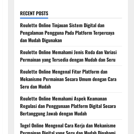
RECENT POSTS
Roulette Online Tinjauan Sistem Digital dan
Pengalaman Pengguna Pada Platform Terpercaya
dan Mudah Digunakan
Roulette Online Memahami Jenis Roda dan Variasi
Permainan yang Tersedia dengan Mudah dan Seru
Roulette Online Mengenal Fitur Platform dan
Mekanisme Permainan Secara Umum dengan Cara
Seru dan Mudah
Roulette Online Memahami Aspek Keamanan
Regulasi dan Penggunaan Platform Digital Secara
Bertanggung Jawab dengan Mudah
Togel Online Mengenal Cara Kerja dan Mekanisme
Permainan Digital yang Seru dan Mudah Dipahami