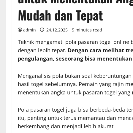
Mudah dan Tepat
admin
24.12.2025
5 minutes read
Teknik mengamati pola pasaran togel onlin
dengan lebih tepat.
Dengan cara melihat tr
pengulangan, seseorang bisa menentukan 
Menganalisis pola bukan soal keberuntungan 
hasil togel sebelumnya. Pemain yang rajin mem
menentukan angka untuk pasaran togel yang
Pola pasaran togel juga bisa berbeda-beda te
itu, penting untuk terus memantau dan mencat
berkembang dan menjadi lebih akurat.