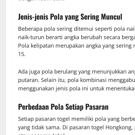
Jenis-jenis Pola yang Sering Muncul
Beberapa pola sering ditemui seperti pola nai
naik-turun berarti angka berubah secara berga
Pola kelipatan merupakan angka yang sering m
15.
Ada juga pola berulang yang menunjukkan a
putaran. Selain itu, pola kombinasi menggab
menggunakan jenis pola ini untuk menentuka
Perbedaan Pola Setiap Pasaran
Setiap pasaran togel memiliki pola yang berb
yang tidak sama. Di pasaran togel Hongkong,