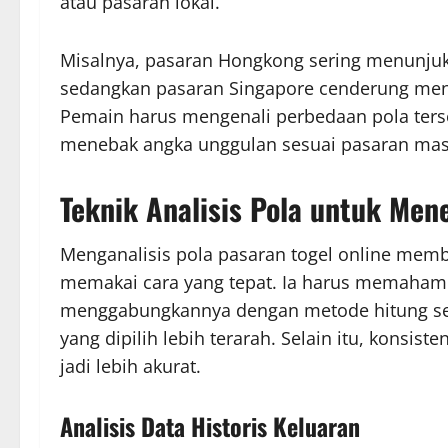
atau pasaran lokal.
Misalnya, pasaran Hongkong sering menunjukk
sedangkan pasaran Singapore cenderung menu
Pemain harus mengenali perbedaan pola ters
menebak angka unggulan sesuai pasaran mas
Teknik Analisis Pola untuk Me
Menganalisis pola pasaran togel online memb
memakai cara yang tepat. Ia harus memahami
menggabungkannya dengan metode hitung sede
yang dipilih lebih terarah. Selain itu, konsi
jadi lebih akurat.
Analisis Data Historis Keluaran