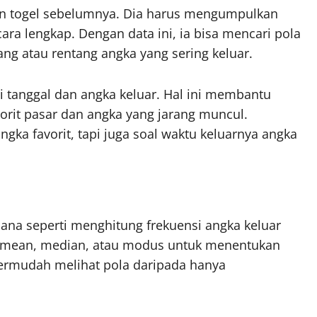
an togel sebelumnya. Dia harus mengumpulkan
cara lengkap. Dengan data ini, ia bisa mencari pola
ang atau rentang angka yang sering keluar.
i tanggal dan angka keluar. Hal ini membantu
rit pasar dan angka yang jarang muncul.
ngka favorit, tapi juga soal waktu keluarnya angka
rhana seperti menghitung frekuensi angka keluar
 mean, median, atau modus untuk menentukan
permudah melihat pola daripada hanya