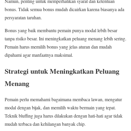
Namun, penting untuk memperhatikan syarat dan ketentuan
bonus. Tidak semua bonus mudah dicairkan karena biasanya ada
persyaratan taruhan.
Bonus yang baik membantu pemain punya modal lebih besar
tanpa risiko besar. Ini meningkatkan peluang menang lebih sering.
Pemain harus memilih bonus yang jelas aturan dan mudah
dipahami agar manfaatnya maksimal.
Strategi untuk Meningkatkan Peluang
Menang
Pemain perlu memahami bagaimana membaca lawan, mengatur
modal dengan bijak, dan memilih waktu bermain yang tepat.
Teknik bluffing juga harus dilakukan dengan hati-hati agar tidak
mudah terbaca dan kehilangan banyak chip.