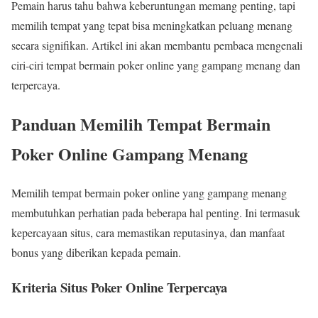
Pemain harus tahu bahwa keberuntungan memang penting, tapi
memilih tempat yang tepat bisa meningkatkan peluang menang
secara signifikan. Artikel ini akan membantu pembaca mengenali
ciri-ciri tempat bermain poker online yang gampang menang dan
terpercaya.
Panduan Memilih Tempat Bermain
Poker Online Gampang Menang
Memilih tempat bermain poker online yang gampang menang
membutuhkan perhatian pada beberapa hal penting. Ini termasuk
kepercayaan situs, cara memastikan reputasinya, dan manfaat
bonus yang diberikan kepada pemain.
Kriteria Situs Poker Online Terpercaya