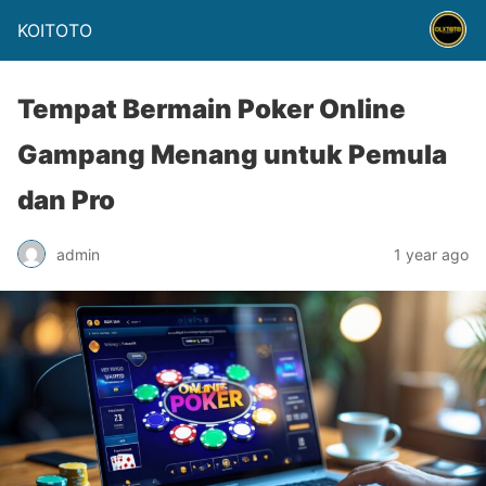
KOITOTO
Tempat Bermain Poker Online
Gampang Menang untuk Pemula
dan Pro
admin
1 year ago