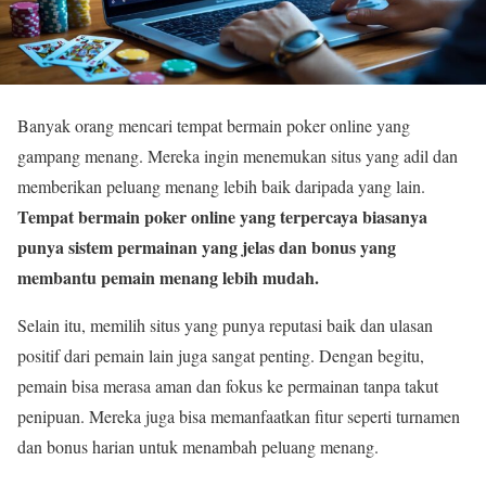
Banyak orang mencari tempat bermain poker online yang
gampang menang. Mereka ingin menemukan situs yang adil dan
memberikan peluang menang lebih baik daripada yang lain.
Tempat bermain poker online yang terpercaya biasanya
punya sistem permainan yang jelas dan bonus yang
membantu pemain menang lebih mudah.
Selain itu, memilih situs yang punya reputasi baik dan ulasan
positif dari pemain lain juga sangat penting. Dengan begitu,
pemain bisa merasa aman dan fokus ke permainan tanpa takut
penipuan. Mereka juga bisa memanfaatkan fitur seperti turnamen
dan bonus harian untuk menambah peluang menang.