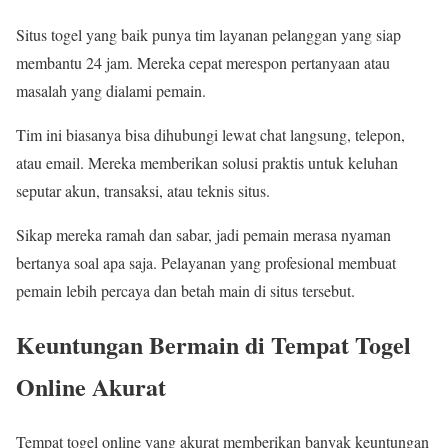
Situs togel yang baik punya tim layanan pelanggan yang siap
membantu 24 jam. Mereka cepat merespon pertanyaan atau
masalah yang dialami pemain.
Tim ini biasanya bisa dihubungi lewat chat langsung, telepon,
atau email. Mereka memberikan solusi praktis untuk keluhan
seputar akun, transaksi, atau teknis situs.
Sikap mereka ramah dan sabar, jadi pemain merasa nyaman
bertanya soal apa saja. Pelayanan yang profesional membuat
pemain lebih percaya dan betah main di situs tersebut.
Keuntungan Bermain di Tempat Togel
Online Akurat
Tempat togel online yang akurat memberikan banyak keuntungan