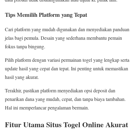
Tips Memilih Platform yang Tepat
Cari platform yang mudah digunakan dan menyediakan panduan
jelas bagi pemula. Desain yang sederhana membantu pemain
fokus tanpa bingung.
Pilih platform dengan variasi permainan togel yang lengkap serta
update hasil yang cepat dan tepat. Ini penting untuk memastikan
hasil yang akurat.
Terakhir, pastikan platform menyediakan opsi deposit dan
penarikan dana yang mudah, cepat, dan tanpa biaya tambahan.
Hal ini memperlancar pengalaman bermain.
Fitur Utama Situs Togel Online Akurat