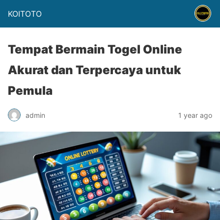
KOITOTO
Tempat Bermain Togel Online
Akurat dan Terpercaya untuk
Pemula
admin
1 year ago