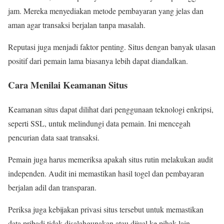
jam. Mereka menyediakan metode pembayaran yang jelas dan
aman agar transaksi berjalan tanpa masalah.
Reputasi juga menjadi faktor penting. Situs dengan banyak ulasan
positif dari pemain lama biasanya lebih dapat diandalkan.
Cara Menilai Keamanan Situs
Keamanan situs dapat dilihat dari penggunaan teknologi enkripsi,
seperti SSL, untuk melindungi data pemain. Ini mencegah
pencurian data saat transaksi.
Pemain juga harus memeriksa apakah situs rutin melakukan audit
independen. Audit ini memastikan hasil togel dan pembayaran
berjalan adil dan transparan.
Periksa juga kebijakan privasi situs tersebut untuk memastikan
data pribadi tidak disalahgunakan atau dijual ke pihak lain.