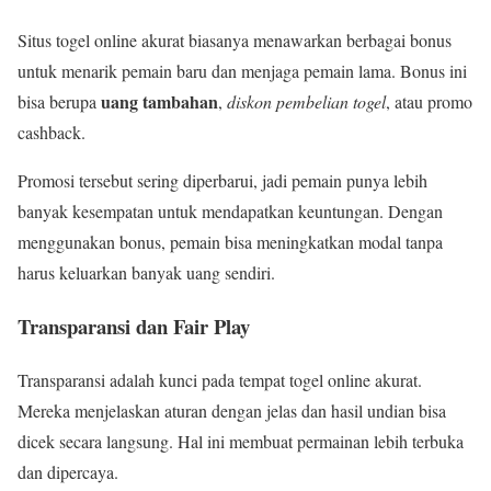
Situs togel online akurat biasanya menawarkan berbagai bonus
untuk menarik pemain baru dan menjaga pemain lama. Bonus ini
uang tambahan
bisa berupa
,
diskon pembelian togel
, atau promo
cashback.
Promosi tersebut sering diperbarui, jadi pemain punya lebih
banyak kesempatan untuk mendapatkan keuntungan. Dengan
menggunakan bonus, pemain bisa meningkatkan modal tanpa
harus keluarkan banyak uang sendiri.
Transparansi dan Fair Play
Transparansi adalah kunci pada tempat togel online akurat.
Mereka menjelaskan aturan dengan jelas dan hasil undian bisa
dicek secara langsung. Hal ini membuat permainan lebih terbuka
dan dipercaya.