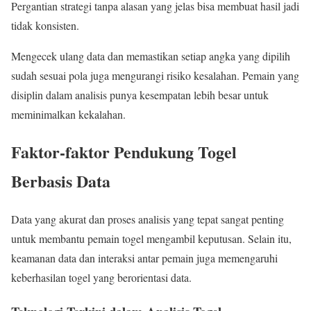
Pergantian strategi tanpa alasan yang jelas bisa membuat hasil jadi
tidak konsisten.
Mengecek ulang data dan memastikan setiap angka yang dipilih
sudah sesuai pola juga mengurangi risiko kesalahan. Pemain yang
disiplin dalam analisis punya kesempatan lebih besar untuk
meminimalkan kekalahan.
Faktor-faktor Pendukung Togel
Berbasis Data
Data yang akurat dan proses analisis yang tepat sangat penting
untuk membantu pemain togel mengambil keputusan. Selain itu,
keamanan data dan interaksi antar pemain juga memengaruhi
keberhasilan togel yang berorientasi data.