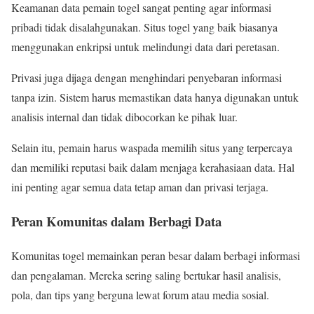
Keamanan data pemain togel sangat penting agar informasi
pribadi tidak disalahgunakan. Situs togel yang baik biasanya
menggunakan enkripsi untuk melindungi data dari peretasan.
Privasi juga dijaga dengan menghindari penyebaran informasi
tanpa izin. Sistem harus memastikan data hanya digunakan untuk
analisis internal dan tidak dibocorkan ke pihak luar.
Selain itu, pemain harus waspada memilih situs yang terpercaya
dan memiliki reputasi baik dalam menjaga kerahasiaan data. Hal
ini penting agar semua data tetap aman dan privasi terjaga.
Peran Komunitas dalam Berbagi Data
Komunitas togel memainkan peran besar dalam berbagi informasi
dan pengalaman. Mereka sering saling bertukar hasil analisis,
pola, dan tips yang berguna lewat forum atau media sosial.