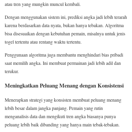
atau tren yang mungkin muncul kembali.
Dengan menggunakan sistem ini, prediksi angka jadi lebih terarah
karena berdasarkan data nyata, bukan hanya tebakan. Algoritma
bisa disesuaikan dengan kebutuhan pemain, misalnya untuk jenis
togel tertentu atau rentang waktu tertentu.
Penggunaan algoritma juga membantu menghindari bias pribadi
saat memilih angka. Ini membuat permainan jadi lebih adil dan
terukur.
Meningkatkan Peluang Menang dengan Konsistensi
Menerapkan strategi yang konsisten membuat peluang menang
lebih besar dalam jangka panjang. Pemain yang rutin
menganalisis data dan mengikuti tren angka biasanya punya
peluang lebih baik dibanding yang hanya main tebak-tebakan.