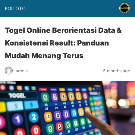
KOITOTO
Togel Online Berorientasi Data &
Konsistensi Result: Panduan
Mudah Menang Terus
admin
5 months ago