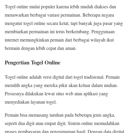
Togel online mulai populer karena lebih mudah diakses dan
menawarkan berbagai variasi permainan. Beberapa negara
mengatur togel online secara ketat, tapi banyak juga pasar yang
membiarkan permainan ini terus berkembang. Penggunaan
internet memungkinkan pemain dari berbagai wilayah ikut
bermain dengan lebih cepat dan aman.
Pengertian Togel Online
Togel online adalah versi digital dari togel tradisional. Pemain
memilih angka yang mereka pikir akan keluar dalam undian.
Prosesnya dilakukan lewat situs web atau aplikasi yang
menyediakan layanan togel.
Pemain bisa memasang taruhan pada beberapa jenis angka,
seperti dua digit atau empat digit. Sistem online memudahkan
proses pembayaran dan pengumuman hasil. Dengan data digital,