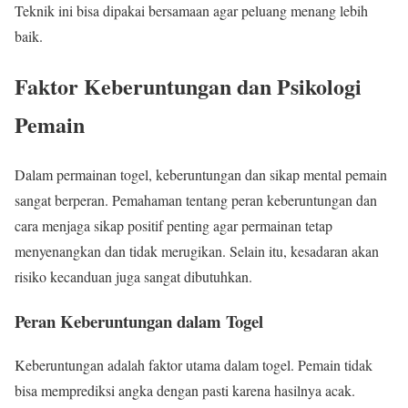
Teknik ini bisa dipakai bersamaan agar peluang menang lebih
baik.
Faktor Keberuntungan dan Psikologi
Pemain
Dalam permainan togel, keberuntungan dan sikap mental pemain
sangat berperan. Pemahaman tentang peran keberuntungan dan
cara menjaga sikap positif penting agar permainan tetap
menyenangkan dan tidak merugikan. Selain itu, kesadaran akan
risiko kecanduan juga sangat dibutuhkan.
Peran Keberuntungan dalam Togel
Keberuntungan adalah faktor utama dalam togel. Pemain tidak
bisa memprediksi angka dengan pasti karena hasilnya acak.