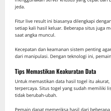
jeda.
Fitur live result ini biasanya dilengkapi den
setiap kali hasil keluar. Beberapa situs juga
saat angka muncul.
Kecepatan dan keamanan sistem penting agar 
dari manipulasi. Dengan teknologi ini, pemain
Tips Memastikan Keakuratan Data
Untuk memastikan data hasil togel itu akurat
terpercaya. Situs togel yang sudah memiliki l
tidak berubah-ubah.
Pemain dapat memeriksa hasil dari beberapa s