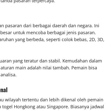
tanda pasaran terpercaya.
n pasaran dari berbagai daerah dan negara. Ini
esar untuk mencoba berbagai jenis pasaran.
ruhan yang berbeda, seperti colok bebas, 2D, 3D,
luaran yang teratur dan stabil. Kemudahan dalam
 aturan main adalah nilai tambah. Pemain bisa
analisa.
onal
au wilayah tertentu dan lebih dikenal oleh pemain
n togel Hongkong atau Singapore. Biasanya jadwal