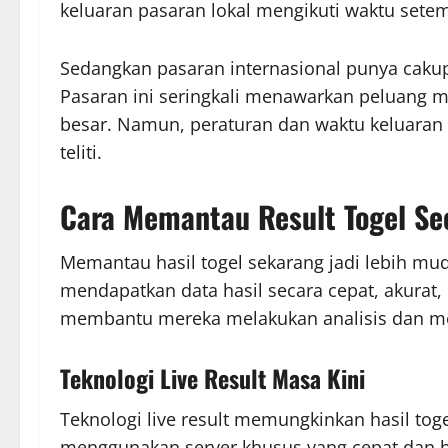
keluaran pasaran lokal mengikuti waktu sete
Sedangkan pasaran internasional punya cakup
Pasaran ini seringkali menawarkan peluang m
besar. Namun, peraturan dan waktu keluaran 
teliti.
Cara Memantau Result Togel Se
Memantau hasil togel sekarang jadi lebih mu
mendapatkan data hasil secara cepat, akurat,
membantu mereka melakukan analisis dan me
Teknologi Live Result Masa Kini
Teknologi live result memungkinkan hasil toge
menggunakan server khusus yang cepat dan b