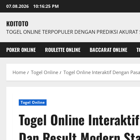
Skip
07.08.2026
10:16:26 PM
to
content
KOITOTO
TOGEL ONLINE TERPOPULER DENGAN PREDIKSI AKURAT S
POKER ONLINE
ROULETTE ONLINE
BACCARAT ONLINE
T
Home
Togel Online
Togel Online Interaktif Dengan Pa
Togel Online
Togel Online Interakt
Dan Result Modern St