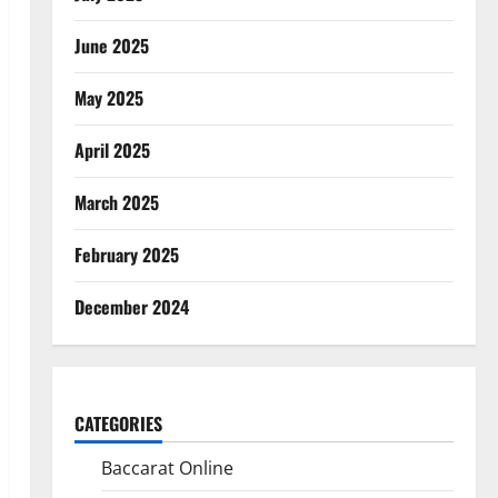
June 2025
May 2025
April 2025
March 2025
February 2025
December 2024
CATEGORIES
Baccarat Online