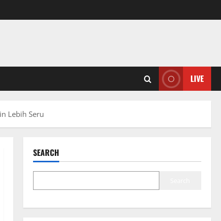
LIVE
in Lebih Seru
SEARCH
Search