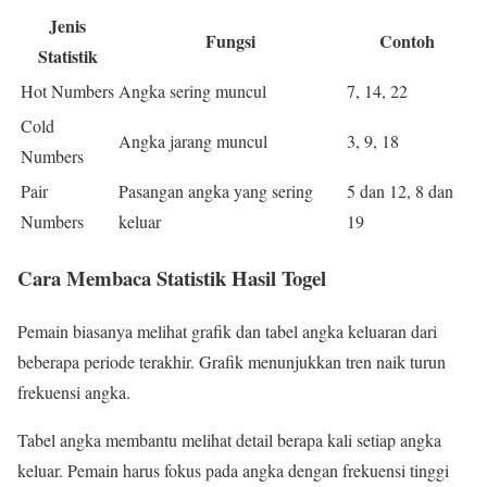
Jenis
Fungsi
Contoh
Statistik
Hot Numbers
Angka sering muncul
7, 14, 22
Cold
Angka jarang muncul
3, 9, 18
Numbers
Pair
Pasangan angka yang sering
5 dan 12, 8 dan
Numbers
keluar
19
Cara Membaca Statistik Hasil Togel
Pemain biasanya melihat grafik dan tabel angka keluaran dari
beberapa periode terakhir. Grafik menunjukkan tren naik turun
frekuensi angka.
Tabel angka membantu melihat detail berapa kali setiap angka
keluar. Pemain harus fokus pada angka dengan frekuensi tinggi