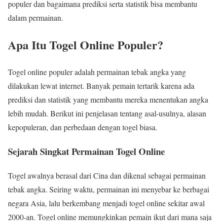
populer dan bagaimana prediksi serta statistik bisa membantu
dalam permainan.
Apa Itu Togel Online Populer?
Togel online populer adalah permainan tebak angka yang
dilakukan lewat internet. Banyak pemain tertarik karena ada
prediksi dan statistik yang membantu mereka menentukan angka
lebih mudah. Berikut ini penjelasan tentang asal-usulnya, alasan
kepopuleran, dan perbedaan dengan togel biasa.
Sejarah Singkat Permainan Togel Online
Togel awalnya berasal dari Cina dan dikenal sebagai permainan
tebak angka. Seiring waktu, permainan ini menyebar ke berbagai
negara Asia, lalu berkembang menjadi togel online sekitar awal
2000-an. Togel online memungkinkan pemain ikut dari mana saja