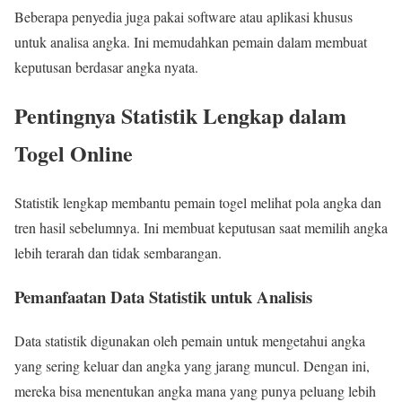
Beberapa penyedia juga pakai software atau aplikasi khusus
untuk analisa angka. Ini memudahkan pemain dalam membuat
keputusan berdasar angka nyata.
Pentingnya Statistik Lengkap dalam
Togel Online
Statistik lengkap membantu pemain togel melihat pola angka dan
tren hasil sebelumnya. Ini membuat keputusan saat memilih angka
lebih terarah dan tidak sembarangan.
Pemanfaatan Data Statistik untuk Analisis
Data statistik digunakan oleh pemain untuk mengetahui angka
yang sering keluar dan angka yang jarang muncul. Dengan ini,
mereka bisa menentukan angka mana yang punya peluang lebih