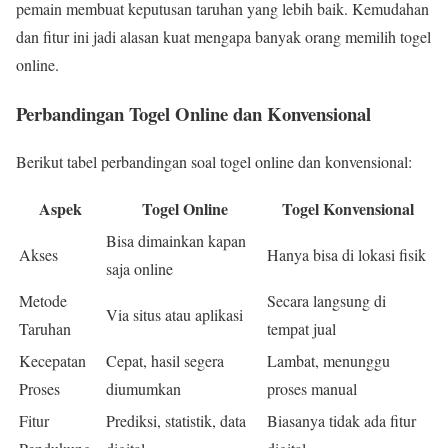
pemain membuat keputusan taruhan yang lebih baik. Kemudahan
dan fitur ini jadi alasan kuat mengapa banyak orang memilih togel
online.
Perbandingan Togel Online dan Konvensional
Berikut tabel perbandingan soal togel online dan konvensional:
Aspek
Togel Online
Togel Konvensional
Bisa dimainkan kapan
Akses
Hanya bisa di lokasi fisik
saja online
Metode
Secara langsung di
Via situs atau aplikasi
Taruhan
tempat jual
Kecepatan
Cepat, hasil segera
Lambat, menunggu
Proses
diumumkan
proses manual
Fitur
Prediksi, statistik, data
Biasanya tidak ada fitur