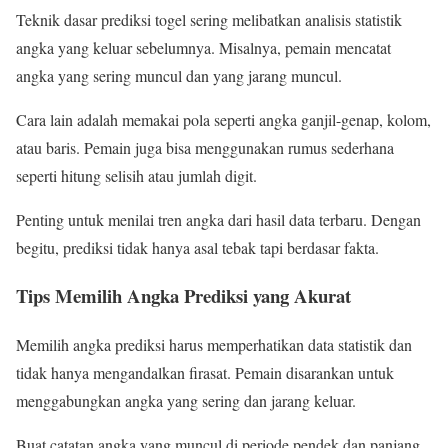
Teknik dasar prediksi togel sering melibatkan analisis statistik
angka yang keluar sebelumnya. Misalnya, pemain mencatat
angka yang sering muncul dan yang jarang muncul.
Cara lain adalah memakai pola seperti angka ganjil-genap, kolom,
atau baris. Pemain juga bisa menggunakan rumus sederhana
seperti hitung selisih atau jumlah digit.
Penting untuk menilai tren angka dari hasil data terbaru. Dengan
begitu, prediksi tidak hanya asal tebak tapi berdasar fakta.
Tips Memilih Angka Prediksi yang Akurat
Memilih angka prediksi harus memperhatikan data statistik dan
tidak hanya mengandalkan firasat. Pemain disarankan untuk
menggabungkan angka yang sering dan jarang keluar.
Buat catatan angka yang muncul di periode pendek dan panjang.