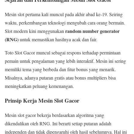
Mesin slot pertama kali muncul pada akhir abad ke-19. Seiring
waktu, perkembangan teknologi mengubah cara orang bermain.
random number generator
Slot modern kini menggunakan
(RNG)
untuk memastikan hasilnya acak dan fair.
Toto Slot Gacor muncul sebagai respons terhadap permintaan
pemain untuk pengalaman yang lebih interaktif. Mesin ini sering
memiliki tema yang berbeda dan fitur bonus yang menarik.
Misalnya, adanya putaran gratis atau bonus multipliers bisa
meningkatkan peluang kemenangan.
Prinsip Kerja Mesin Slot Gacor
Mesin slot gacor bekerja berdasarkan algoritma yang
dikendalikan oleh RNG. Ini berarti setiap putaran adalah
independen dan tidak dipengaruhi oleh hasil sebelumnya. Hal ini