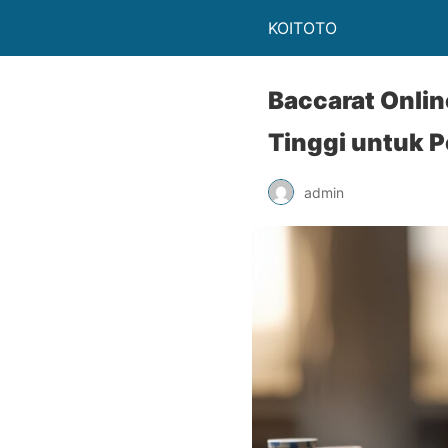
KOITOTO
Baccarat Onli
Tinggi untuk 
admin