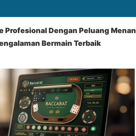
ne Profesional Dengan Peluang Menan
Pengalaman Bermain Terbaik