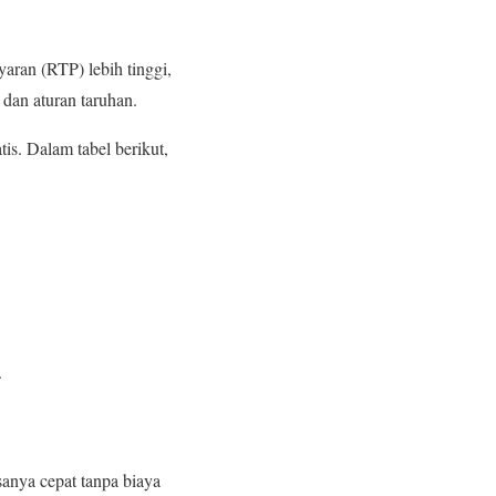
aran (RTP) lebih tinggi,
dan aturan taruhan.
is. Dalam tabel berikut,
.
anya cepat tanpa biaya