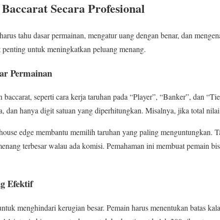
 Baccarat Secara Profesional
harus tahu dasar permainan, mengatur uang dengan benar, dan mengena
 penting untuk meningkatkan peluang menang.
ar Permainan
 baccarat, seperti cara kerja taruhan pada “Player”, “Banker”, dan “Tie”
dan hanya digit satuan yang diperhitungkan. Misalnya, jika total nilai
 house edge membantu memilih taruhan yang paling menguntungkan. 
menang terbesar walau ada komisi. Pemahaman ini membuat pemain bisa
 Efektif
untuk menghindari kerugian besar. Pemain harus menentukan batas ka