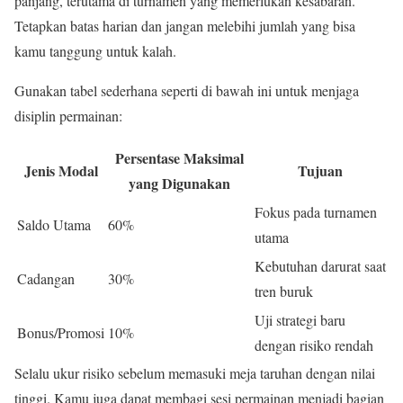
panjang, terutama di turnamen yang memerlukan kesabaran.
Tetapkan batas harian dan jangan melebihi jumlah yang bisa
kamu tanggung untuk kalah.
Gunakan tabel sederhana seperti di bawah ini untuk menjaga
disiplin permainan:
Persentase Maksimal
Jenis Modal
Tujuan
yang Digunakan
Fokus pada turnamen
Saldo Utama
60%
utama
Kebutuhan darurat saat
Cadangan
30%
tren buruk
Uji strategi baru
Bonus/Promosi
10%
dengan risiko rendah
Selalu ukur risiko sebelum memasuki meja taruhan dengan nilai
tinggi. Kamu juga dapat membagi sesi permainan menjadi bagian