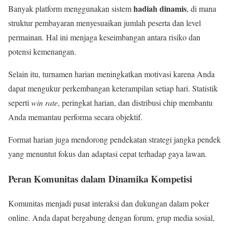
hadiah dinamis
Banyak platform menggunakan sistem
, di mana
struktur pembayaran menyesuaikan jumlah peserta dan level
permainan. Hal ini menjaga keseimbangan antara risiko dan
potensi kemenangan.
Selain itu, turnamen harian meningkatkan motivasi karena Anda
dapat mengukur perkembangan keterampilan setiap hari. Statistik
seperti
win rate
, peringkat harian, dan distribusi chip membantu
Anda memantau performa secara objektif.
Format harian juga mendorong pendekatan strategi jangka pendek
yang menuntut fokus dan adaptasi cepat terhadap gaya lawan.
Peran Komunitas dalam Dinamika Kompetisi
Komunitas menjadi pusat interaksi dan dukungan dalam poker
online. Anda dapat bergabung dengan forum, grup media sosial,