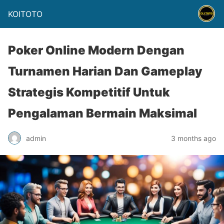
KOITOTO
Poker Online Modern Dengan
Turnamen Harian Dan Gameplay
Strategis Kompetitif Untuk
Pengalaman Bermain Maksimal
admin
3 months ago