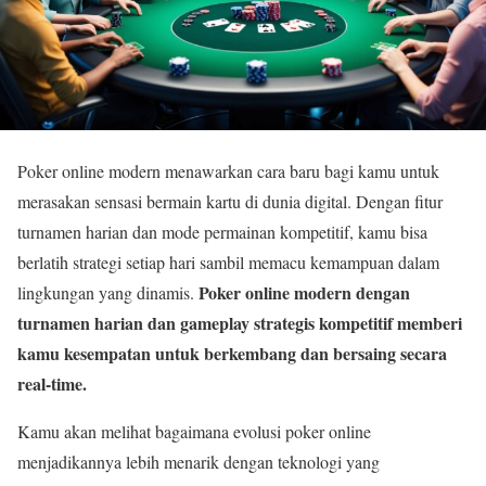
Poker online modern menawarkan cara baru bagi kamu untuk
merasakan sensasi bermain kartu di dunia digital. Dengan fitur
turnamen harian dan mode permainan kompetitif, kamu bisa
berlatih strategi setiap hari sambil memacu kemampuan dalam
Poker online modern dengan
lingkungan yang dinamis.
turnamen harian dan gameplay strategis kompetitif memberi
kamu kesempatan untuk berkembang dan bersaing secara
real-time.
Kamu akan melihat bagaimana evolusi poker online
menjadikannya lebih menarik dengan teknologi yang