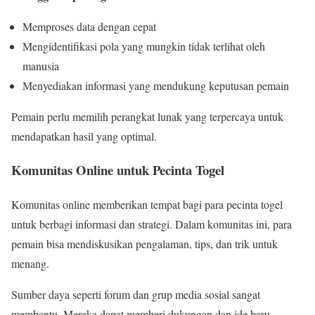
Memproses data dengan cepat
Mengidentifikasi pola yang mungkin tidak terlihat oleh
manusia
Menyediakan informasi yang mendukung keputusan pemain
Pemain perlu memilih perangkat lunak yang terpercaya untuk
mendapatkan hasil yang optimal.
Komunitas Online untuk Pecinta Togel
Komunitas online memberikan tempat bagi para pecinta togel
untuk berbagi informasi dan strategi. Dalam komunitas ini, para
pemain bisa mendiskusikan pengalaman, tips, dan trik untuk
menang.
Sumber daya seperti forum dan grup media sosial sangat
membantu. Mereka dapat memberi dukungan dan ide baru