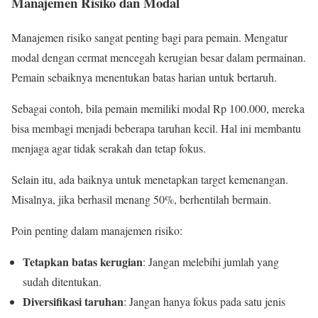
Manajemen Risiko dan Modal
Manajemen risiko sangat penting bagi para pemain. Mengatur
modal dengan cermat mencegah kerugian besar dalam permainan.
Pemain sebaiknya menentukan batas harian untuk bertaruh.
Sebagai contoh, bila pemain memiliki modal Rp 100.000, mereka
bisa membagi menjadi beberapa taruhan kecil. Hal ini membantu
menjaga agar tidak serakah dan tetap fokus.
Selain itu, ada baiknya untuk menetapkan target kemenangan.
Misalnya, jika berhasil menang 50%, berhentilah bermain.
Poin penting dalam manajemen risiko:
Tetapkan batas kerugian
: Jangan melebihi jumlah yang
sudah ditentukan.
Diversifikasi taruhan
: Jangan hanya fokus pada satu jenis