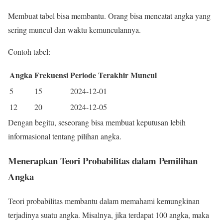
Membuat tabel bisa membantu. Orang bisa mencatat angka yang
sering muncul dan waktu kemunculannya.
Contoh tabel:
Angka
Frekuensi
Periode Terakhir Muncul
5
15
2024-12-01
12
20
2024-12-05
Dengan begitu, seseorang bisa membuat keputusan lebih
informasional tentang pilihan angka.
Menerapkan Teori Probabilitas dalam Pemilihan
Angka
Teori probabilitas membantu dalam memahami kemungkinan
terjadinya suatu angka. Misalnya, jika terdapat 100 angka, maka