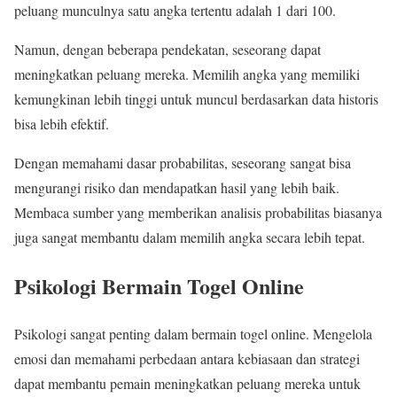
peluang munculnya satu angka tertentu adalah 1 dari 100.
Namun, dengan beberapa pendekatan, seseorang dapat
meningkatkan peluang mereka. Memilih angka yang memiliki
kemungkinan lebih tinggi untuk muncul berdasarkan data historis
bisa lebih efektif.
Dengan memahami dasar probabilitas, seseorang sangat bisa
mengurangi risiko dan mendapatkan hasil yang lebih baik.
Membaca sumber yang memberikan analisis probabilitas biasanya
juga sangat membantu dalam memilih angka secara lebih tepat.
Psikologi Bermain Togel Online
Psikologi sangat penting dalam bermain togel online. Mengelola
emosi dan memahami perbedaan antara kebiasaan dan strategi
dapat membantu pemain meningkatkan peluang mereka untuk