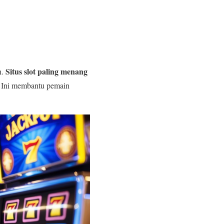
Situs slot paling menang
n.
Ini membantu pemain