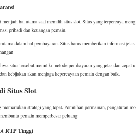
aransi
 menjadi hal utama saat memilih situs slot. Situs yang terpercaya men
masi pribadi dan keuangan pemain.
terutama dalam hal pembayaran. Situs harus memberikan informasi jelas 
enangan.
wa situs tersebut memiliki metode pembayaran yang jelas dan cepat un
n dan kebijakan akan menjaga kepercayaan pemain dengan baik.
i Situs Slot
g memerlukan strategi yang tepat. Pemilihan permainan, pengaturan m
k membantu pemain memperbesar peluang.
ot RTP Tinggi