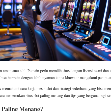
t aman atau adil. Pemain perlu memilih situs dengan lisensi resmi dan 
a bisa bermain dengan lebih nyaman tanpa khawatir mengalami penipua
tuk memahami cara kerja mesin slot dan strategi sederhana yang bisa me
ara menemukan situs slot paling menang dan tips yang berguna bagi se
ot Paling Menang?