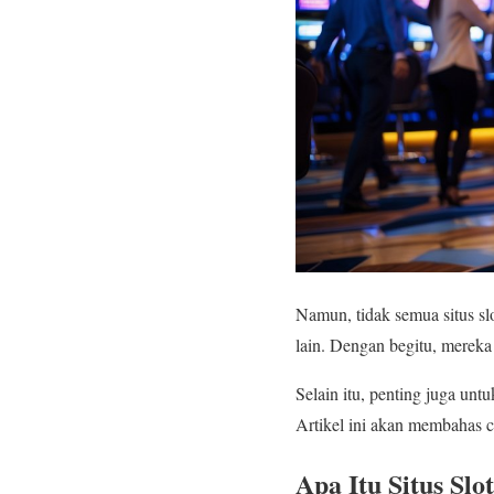
Namun, tidak semua situs slo
lain. Dengan begitu, merek
Selain itu, penting juga un
Artikel ini akan membahas c
Apa Itu Situs Sl