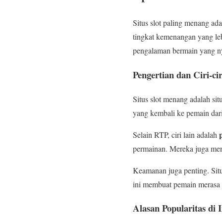
Situs slot paling menang ad
tingkat kemenangan yang leb
pengalaman bermain yang 
Pengertian dan Ciri-ci
Situs slot menang adalah si
yang kembali ke pemain dar
Selain RTP, ciri lain adalah
permainan. Mereka juga men
Keamanan juga penting. Situ
ini membuat pemain merasa 
Alasan Popularitas di 