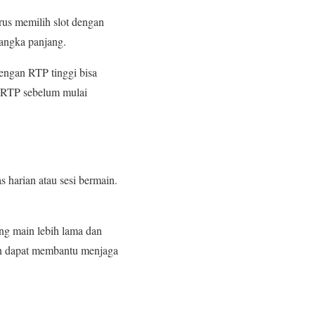
rus memilih slot dengan
jangka panjang.
engan RTP tinggi bisa
 RTP sebelum mulai
 harian atau sesi bermain.
ng main lebih lama dan
in dapat membantu menjaga