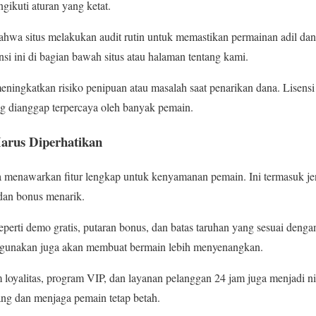
gikuti aturan yang ketat.
ahwa situs melakukan audit rutin untuk memastikan permainan adil da
si ini di bagian bawah situs atau halaman tentang kami.
meningkatkan risiko penipuan atau masalah saat penarikan dana. Lisensi 
ing dianggap terpercaya oleh banyak pemain.
arus Diperhatikan
ya menawarkan fitur lengkap untuk kenyamanan pemain. Ini termasuk je
 dan bonus menarik.
 seperti demo gratis, putaran bonus, dan batas taruhan yang sesuai den
gunakan juga akan membuat bermain lebih menyenangkan.
m loyalitas, program VIP, dan layanan pelanggan 24 jam juga menjadi ni
g dan menjaga pemain tetap betah.