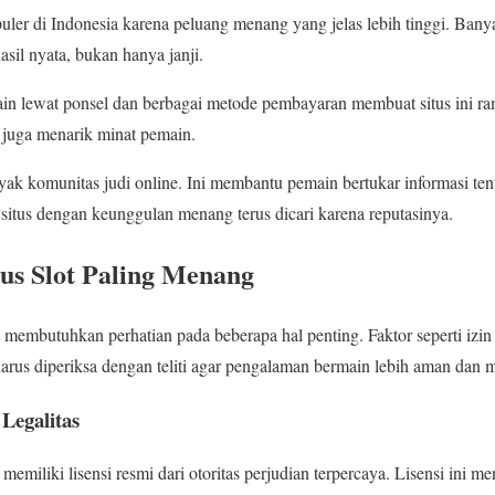
puler di Indonesia karena peluang menang yang jelas lebih tinggi. Bany
sil nyata, bukan hanya janji.
in lewat ponsel dan berbagai metode pembayaran membuat situs ini ra
 juga menarik minat pemain.
yak komunitas judi online. Ini membantu pemain bertukar informasi ten
 situs dengan keunggulan menang terus dicari karena reputasinya.
us Slot Paling Menang
t membutuhkan perhatian pada beberapa hal penting. Faktor seperti izin 
arus diperiksa dengan teliti agar pengalaman bermain lebih aman dan
 Legalitas
u memiliki lisensi resmi dari otoritas perjudian terpercaya. Lisensi ini 