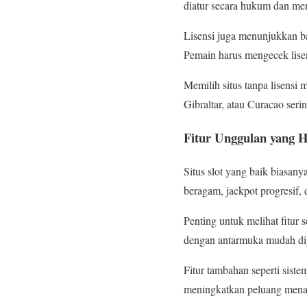
diatur secara hukum dan men
Lisensi juga menunjukkan b
Pemain harus mengecek lisen
Memilih situs tanpa lisensi 
Gibraltar, atau Curacao ser
Fitur Unggulan yang H
Situs slot yang baik biasan
beragam, jackpot progresif,
Penting untuk melihat fitur
dengan antarmuka mudah di
Fitur tambahan seperti siste
meningkatkan peluang menan