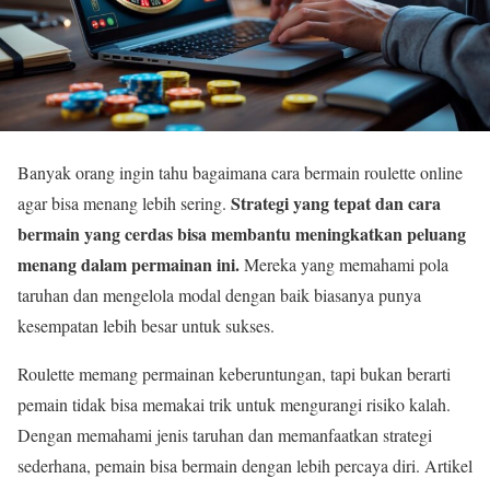
Banyak orang ingin tahu bagaimana cara bermain roulette online
Strategi yang tepat dan cara
agar bisa menang lebih sering.
bermain yang cerdas bisa membantu meningkatkan peluang
menang dalam permainan ini.
Mereka yang memahami pola
taruhan dan mengelola modal dengan baik biasanya punya
kesempatan lebih besar untuk sukses.
Roulette memang permainan keberuntungan, tapi bukan berarti
pemain tidak bisa memakai trik untuk mengurangi risiko kalah.
Dengan memahami jenis taruhan dan memanfaatkan strategi
sederhana, pemain bisa bermain dengan lebih percaya diri. Artikel