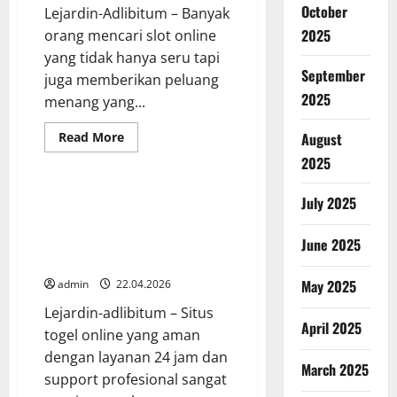
October
Untuk
Lejardin-Adlibitum – Banyak
Pengalaman
2025
orang mencari slot online
Bermain
Terbaik
yang tidak hanya seru tapi
September
juga memberikan peluang
2025
menang yang...
Read
Read More
August
more
Togel Online
about
2025
Slot
Online
Terpopuler
Situs Togel Online Aman Dengan
July 2025
Dengan
Layanan 24 Jam Dan Support
Provider
Global
Profesional Untuk Pengalaman
June 2025
dan
Bermain Terpercaya
Peluang
Menang
May 2025
admin
22.04.2026
Stabil
Untuk
Hiburan
Lejardin-adlibitum – Situs
Maksimal
April 2025
togel online yang aman
dengan layanan 24 jam dan
March 2025
support profesional sangat