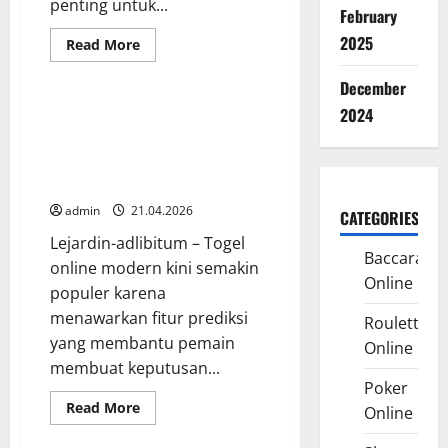
penting untuk...
February
2025
Read
Read More
more
Togel Online
about
Situs
December
Togel
2024
Online
Togel Online Modern Dengan
Aman
Fitur Prediksi Dan Update
Dengan
Layanan
Result Real Time untuk
24
Pengalaman Bermain Lebih Seru
Jam
Dan
admin
21.04.2026
Support
CATEGORIES
Profesional
Untuk
Lejardin-adlibitum – Togel
Pengalaman
Baccarat
online modern kini semakin
Bermain
Terpercaya
Online
populer karena
menawarkan fitur prediksi
Roulette
yang membantu pemain
Online
membuat keputusan...
Poker
Read
Read More
Online
more
about