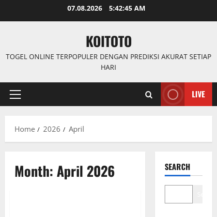
Skip
07.08.2026
5:42:46 AM
to
content
KOITOTO
TOGEL ONLINE TERPOPULER DENGAN PREDIKSI AKURAT SETIAP
HARI
LIVE
Primary
Menu
Home
2026
April
Month:
April 2026
SEARCH
Baccarat Online
Search
Daftar Baccarat Online Resmi