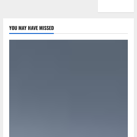
YOU MAY HAVE MISSED