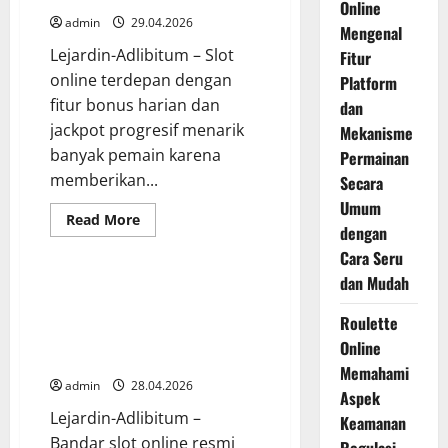
Online
Dan
admin
29.04.2026
Layanan
Mengenal
Nonstop
Untuk
Lejardin-Adlibitum – Slot
Fitur
Pengalaman
online terdepan dengan
Bermain
Platform
Terbaik
fitur bonus harian dan
dan
jackpot progresif menarik
Mekanisme
banyak pemain karena
Permainan
memberikan...
Secara
Umum
Read
Read More
dengan
more
Slot Online
about
Cara Seru
Slot
Online
dan Mudah
Terdepan
Bandar Slot Online Resmi
Dengan
Dengan Sistem Cepat Dan
Fitur
Roulette
Bonus
Keamanan Terjamin untuk
Harian
Online
Pengalaman Bermain Terbaik
Dan
Memahami
Jackpot
admin
28.04.2026
Progresif
Aspek
–
Cara
Lejardin-Adlibitum –
Keamanan
Seru
Bandar slot online resmi
Menang