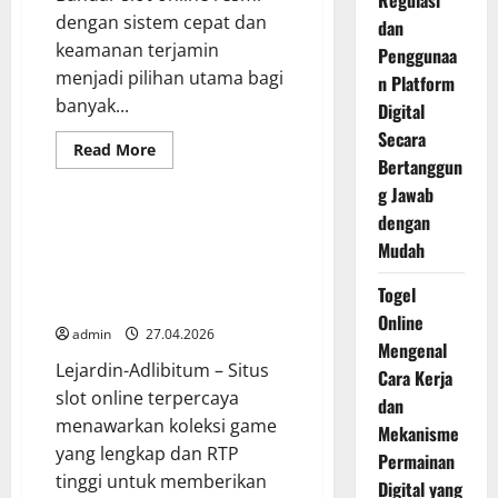
Regulasi
Besar
dengan sistem cepat dan
Setiap
dan
Hari
keamanan terjamin
Penggunaa
menjadi pilihan utama bagi
n Platform
banyak...
Digital
Secara
Read
Read More
more
Bertanggun
Slot Online
about
g Jawab
Bandar
Slot
dengan
Online
Situs Slot Online Terpercaya
Resmi
Mudah
Dengan Koleksi Game Lengkap
Dengan
Sistem
Dan RTP Tinggi Untuk
Cepat
Togel
Pengalaman Bermain Terbaik
Dan
Keamanan
Online
admin
27.04.2026
Terjamin
Mengenal
untuk
Pengalaman
Lejardin-Adlibitum – Situs
Cara Kerja
Bermain
slot online terpercaya
Terbaik
dan
menawarkan koleksi game
Mekanisme
yang lengkap dan RTP
Permainan
tinggi untuk memberikan
Digital yang