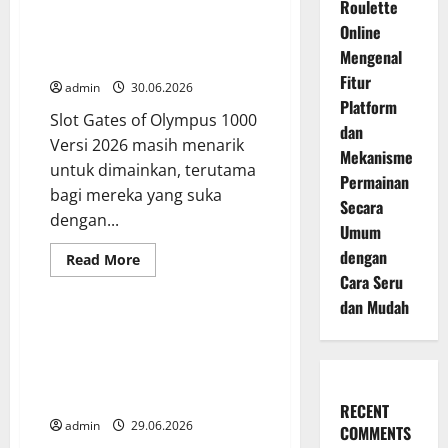
yang
Roulette
Olympus 1000 Versi 2026,
Support
Online
Deposit
Apakah Masih Seru dan Layak
Via
Mengenal
Dimainkan?
Dana,
Ovo,
Fitur
admin
30.06.2026
dan
LinkAja
Platform
Tanpa
Slot Gates of Olympus 1000
dan
Ribet
Versi 2026 masih menarik
untuk
Mekanisme
Pengalaman
untuk dimainkan, terutama
Main
Permainan
Mudah
bagi mereka yang suka
dan
Secara
Cepat
dengan...
Umum
dengan
Read
Read More
more
Cara Seru
Slot Online
about
Review
dan Mudah
Game
Slot
Panduan Lengkap Slot Online PG
Gates
Soft 2026, Fitur Buy Spin dan
of
Olympus
Cara Maxwin Terbaru yang Seru
1000
dan Mudah
Versi
RECENT
2026,
admin
29.06.2026
Apakah
COMMENTS
Masih