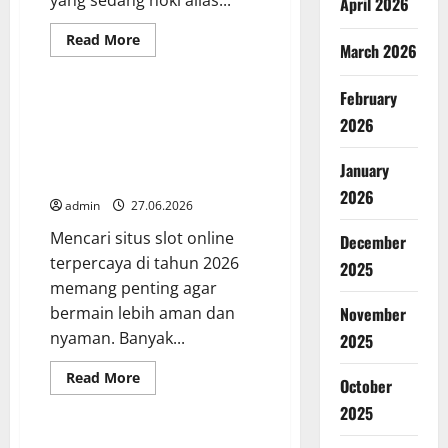
yang sedang hoki alias...
April 2026
Read
Read More
March 2026
more
Slot Online
about
Prediksi
Slot
February
Online
Daftar Situs Slot Online
Paling
2026
Terpercaya 2026 Dengan Bonus
Gacor
Bulan
New Member 200% Tanpa
Januari
January
Potongan dan Tips Main Aman
2026,
Game
2026
admin
27.06.2026
Mana
yang
Lagi
Mencari situs slot online
December
Hoki
terpercaya di tahun 2026
dan
2025
Seru
memang penting agar
Dicoba?
bermain lebih aman dan
November
nyaman. Banyak...
2025
Read
Read More
October
more
Slot Online
about
2025
Daftar
Situs
Slot