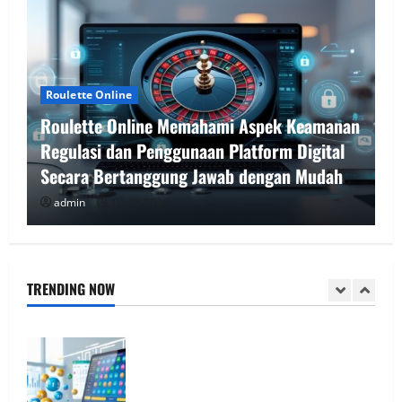
Pasaran Dan Sistem Permainan: Panduan
Mudah Untuk Pemula
02.08.2026
5
Roulette Online
Roulette Online Mengenal Fitur
Platform dan Mekanisme Permainan
Roulette Online Memahami Aspek Keamanan
Secara Umum dengan Cara Seru dan
Regulasi dan Penggunaan Platform Digital
Mudah
Secara Bertanggung Jawab dengan Mudah
1
06.08.2026
admin
05.08.2026
Roulette Online Memahami Aspek
Keamanan Regulasi dan Penggunaan
Platform Digital Secara Bertanggung
Jawab dengan Mudah
TRENDING NOW
2
05.08.2026
Togel Online Mengenal Cara Kerja dan
Mekanisme Permainan Digital yang Seru
dan Mudah Dipahami