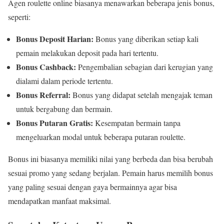
Agen roulette online biasanya menawarkan beberapa jenis bonus,
seperti:
Bonus Deposit Harian:
Bonus yang diberikan setiap kali
pemain melakukan deposit pada hari tertentu.
Bonus Cashback:
Pengembalian sebagian dari kerugian yang
dialami dalam periode tertentu.
Bonus Referral:
Bonus yang didapat setelah mengajak teman
untuk bergabung dan bermain.
Bonus Putaran Gratis:
Kesempatan bermain tanpa
mengeluarkan modal untuk beberapa putaran roulette.
Bonus ini biasanya memiliki nilai yang berbeda dan bisa berubah
sesuai promo yang sedang berjalan. Pemain harus memilih bonus
yang paling sesuai dengan gaya bermainnya agar bisa
mendapatkan manfaat maksimal.