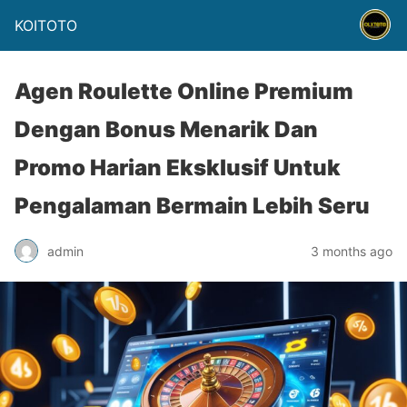
KOITOTO
Agen Roulette Online Premium
Dengan Bonus Menarik Dan
Promo Harian Eksklusif Untuk
Pengalaman Bermain Lebih Seru
admin
3 months ago