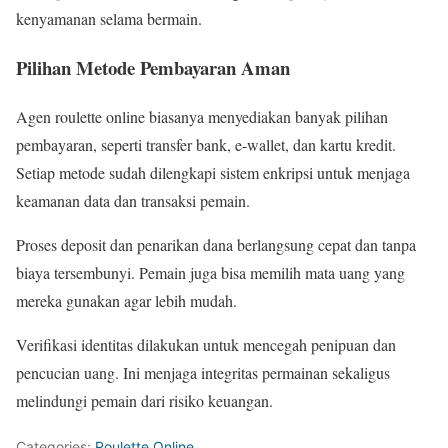
kenyamanan selama bermain.
Pilihan Metode Pembayaran Aman
Agen roulette online biasanya menyediakan banyak pilihan
pembayaran, seperti transfer bank, e-wallet, dan kartu kredit.
Setiap metode sudah dilengkapi sistem enkripsi untuk menjaga
keamanan data dan transaksi pemain.
Proses deposit dan penarikan dana berlangsung cepat dan tanpa
biaya tersembunyi. Pemain juga bisa memilih mata uang yang
mereka gunakan agar lebih mudah.
Verifikasi identitas dilakukan untuk mencegah penipuan dan
pencucian uang. Ini menjaga integritas permainan sekaligus
melindungi pemain dari risiko keuangan.
Categories:
Roulette Online