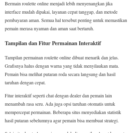
Bermain roulette online menjadi lebih menyenangkan jika
interface mudah dipakai, layanan cepat tanggap, dan metode
pembayaran aman. Semua hal tersebut penting untuk memastikan
pemain merasa nyaman dan aman saat bertaruh.
Tampilan dan Fitur Permainan Interaktif
Tampilan permainan roulette online dibuat menarik dan jelas.
Grafisnya halus dengan warna yang tidak menyilaukan mata.
Pemain bisa melihat putaran roda secara langsung dan hasil
taruhan dengan cepat.
Fitur interaktif seperti chat dengan dealer dan pemain lain
menambah rasa seru. Ada juga opsi taruhan otomatis untuk
mempercepat permainan. Beberapa situs menyediakan statistik
hasil putaran sebelumnya agar pemain bisa membuat strategi.