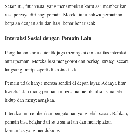
Selain itu, fitur visual yang menampilkan kartu asli memberikan
rasa percaya diri bagi pemain. Mereka tahu bahwa permainan
berjalan dengan adil dan hasil benar-benar acak.
Interaksi Sosial dengan Pemain Lain
Pengalaman kartu autentik juga meningkatkan kualitas interaksi
antar pemain. Mereka bisa mengobrol dan berbagi strategi secara
langsung, mirip seperti di kasino fisik.
Pemain tidak hanya merasa sendiri di depan layar. Adanya fitur
live chat dan ruang permainan bersama membuat suasana lebih
hidup dan menyenangkan.
Interaksi ini memberikan pengalaman yang lebih sosial. Bahkan,
pemain bisa belajar dari satu sama lain dan menciptakan
komunitas yang mendukung.