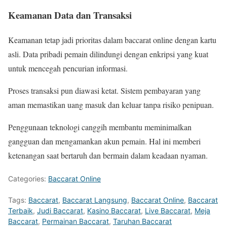
Keamanan Data dan Transaksi
Keamanan tetap jadi prioritas dalam baccarat online dengan kartu
asli. Data pribadi pemain dilindungi dengan enkripsi yang kuat
untuk mencegah pencurian informasi.
Proses transaksi pun diawasi ketat. Sistem pembayaran yang
aman memastikan uang masuk dan keluar tanpa risiko penipuan.
Penggunaan teknologi canggih membantu meminimalkan
gangguan dan mengamankan akun pemain. Hal ini memberi
ketenangan saat bertaruh dan bermain dalam keadaan nyaman.
Categories:
Baccarat Online
Tags:
Baccarat
,
Baccarat Langsung
,
Baccarat Online
,
Baccarat
Terbaik
,
Judi Baccarat
,
Kasino Baccarat
,
Live Baccarat
,
Meja
Baccarat
,
Permainan Baccarat
,
Taruhan Baccarat