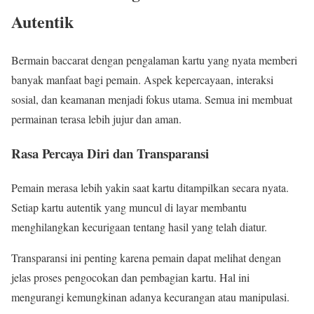
Autentik
Bermain baccarat dengan pengalaman kartu yang nyata memberi
banyak manfaat bagi pemain. Aspek kepercayaan, interaksi
sosial, dan keamanan menjadi fokus utama. Semua ini membuat
permainan terasa lebih jujur dan aman.
Rasa Percaya Diri dan Transparansi
Pemain merasa lebih yakin saat kartu ditampilkan secara nyata.
Setiap kartu autentik yang muncul di layar membantu
menghilangkan kecurigaan tentang hasil yang telah diatur.
Transparansi ini penting karena pemain dapat melihat dengan
jelas proses pengocokan dan pembagian kartu. Hal ini
mengurangi kemungkinan adanya kecurangan atau manipulasi.