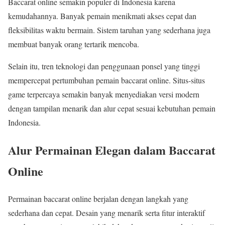
Baccarat online semakin populer di Indonesia karena
kemudahannya. Banyak pemain menikmati akses cepat dan
fleksibilitas waktu bermain. Sistem taruhan yang sederhana juga
membuat banyak orang tertarik mencoba.
Selain itu, tren teknologi dan penggunaan ponsel yang tinggi
mempercepat pertumbuhan pemain baccarat online. Situs-situs
game terpercaya semakin banyak menyediakan versi modern
dengan tampilan menarik dan alur cepat sesuai kebutuhan pemain
Indonesia.
Alur Permainan Elegan dalam Baccarat
Online
Permainan baccarat online berjalan dengan langkah yang
sederhana dan cepat. Desain yang menarik serta fitur interaktif