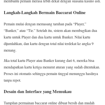
membantu pemain merasa lebih dekat dengan suasana kasino asli.
Langkah-Langkah Bermain Baccarat Online
Pemain mulai dengan memasang taruhan pada “Player,”
“Banker,” atau “Tie.” Setelah itu, sistem akan membagikan dua
kartu untuk Player dan dua kartu untuk Banker. Nilai kartu
dijumlahkan, dan kartu dengan total nilai terdekat ke angka 9
menang.
Jika total kartu Player atau Banker kurang dari 6, mereka bisa
mendapatkan kartu ketiga menurut aturan yang sudah ditentukan.
Proses ini otomatis sehingga pemain tinggal menunggu hasilnya
tanpa repot.
Desain dan Interface yang Memukau
Tampilan permainan baccarat online dibuat bersih dan mudah