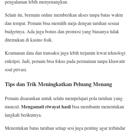
pengalaman lebih menyenangkan.
Selain itu, bermain online memberikan akses tanpa batas waktu
dan tempat. Pemain bisa memilih meja dengan taruhan sesuai
budgetnya. Ada juga bonus dan promosi yang biasanya tidak
ditemukan di kasino fisik.
Keamanan data dan transaksi juga lebih terjamin lewat teknologi
enkripsi. Jadi, pemain bisa fokus pada permainan tanpa khawatir
soal privasi.
Tips dan Trik Meningkatkan Peluang Menang
Pemain disarankan untuk selalu mempelajari pola taruhan yang
Mengamati riwayat hasil
muncul.
bisa membantu menentukan
langkah berikutnya.
Menentukan batas taruhan setiap sesi juga penting agar terhindar