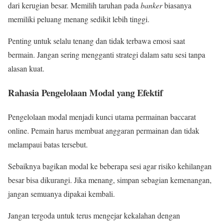
dari kerugian besar. Memilih taruhan pada
banker
biasanya
memiliki peluang menang sedikit lebih tinggi.
Penting untuk selalu tenang dan tidak terbawa emosi saat
bermain. Jangan sering mengganti strategi dalam satu sesi tanpa
alasan kuat.
Rahasia Pengelolaan Modal yang Efektif
Pengelolaan modal menjadi kunci utama permainan baccarat
online. Pemain harus membuat anggaran permainan dan tidak
melampaui batas tersebut.
Sebaiknya bagikan modal ke beberapa sesi agar risiko kehilangan
besar bisa dikurangi. Jika menang, simpan sebagian kemenangan,
jangan semuanya dipakai kembali.
Jangan tergoda untuk terus mengejar kekalahan dengan