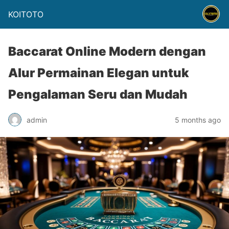
KOITOTO
Baccarat Online Modern dengan
Alur Permainan Elegan untuk
Pengalaman Seru dan Mudah
admin
5 months ago