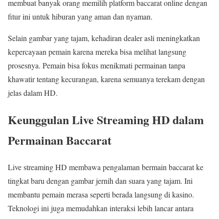
membuat banyak orang memilih platform baccarat online dengan
fitur ini untuk hiburan yang aman dan nyaman.
Selain gambar yang tajam, kehadiran dealer asli meningkatkan
kepercayaan pemain karena mereka bisa melihat langsung
prosesnya. Pemain bisa fokus menikmati permainan tanpa
khawatir tentang kecurangan, karena semuanya terekam dengan
jelas dalam HD.
Keunggulan Live Streaming HD dalam
Permainan Baccarat
Live streaming HD membawa pengalaman bermain baccarat ke
tingkat baru dengan gambar jernih dan suara yang tajam. Ini
membantu pemain merasa seperti berada langsung di kasino.
Teknologi ini juga memudahkan interaksi lebih lancar antara