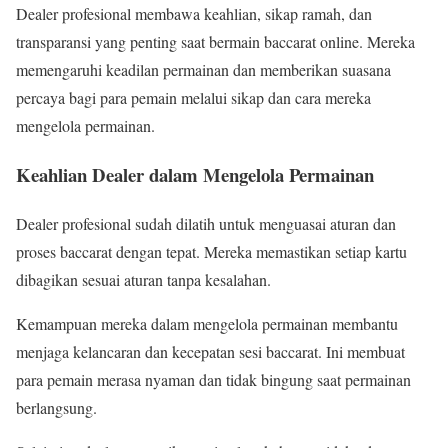
Dealer profesional membawa keahlian, sikap ramah, dan
transparansi yang penting saat bermain baccarat online. Mereka
memengaruhi keadilan permainan dan memberikan suasana
percaya bagi para pemain melalui sikap dan cara mereka
mengelola permainan.
Keahlian Dealer dalam Mengelola Permainan
Dealer profesional sudah dilatih untuk menguasai aturan dan
proses baccarat dengan tepat. Mereka memastikan setiap kartu
dibagikan sesuai aturan tanpa kesalahan.
Kemampuan mereka dalam mengelola permainan membantu
menjaga kelancaran dan kecepatan sesi baccarat. Ini membuat
para pemain merasa nyaman dan tidak bingung saat permainan
berlangsung.