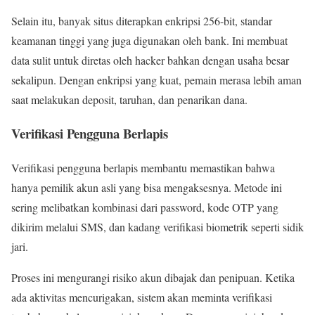
Selain itu, banyak situs diterapkan enkripsi 256-bit, standar
keamanan tinggi yang juga digunakan oleh bank. Ini membuat
data sulit untuk diretas oleh hacker bahkan dengan usaha besar
sekalipun. Dengan enkripsi yang kuat, pemain merasa lebih aman
saat melakukan deposit, taruhan, dan penarikan dana.
Verifikasi Pengguna Berlapis
Verifikasi pengguna berlapis membantu memastikan bahwa
hanya pemilik akun asli yang bisa mengaksesnya. Metode ini
sering melibatkan kombinasi dari password, kode OTP yang
dikirim melalui SMS, dan kadang verifikasi biometrik seperti sidik
jari.
Proses ini mengurangi risiko akun dibajak dan penipuan. Ketika
ada aktivitas mencurigakan, sistem akan meminta verifikasi