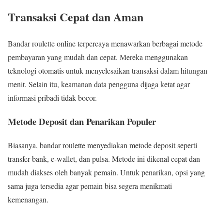
Transaksi Cepat dan Aman
Bandar roulette online terpercaya menawarkan berbagai metode
pembayaran yang mudah dan cepat. Mereka menggunakan
teknologi otomatis untuk menyelesaikan transaksi dalam hitungan
menit. Selain itu, keamanan data pengguna dijaga ketat agar
informasi pribadi tidak bocor.
Metode Deposit dan Penarikan Populer
Biasanya, bandar roulette menyediakan metode deposit seperti
transfer bank, e-wallet, dan pulsa. Metode ini dikenal cepat dan
mudah diakses oleh banyak pemain. Untuk penarikan, opsi yang
sama juga tersedia agar pemain bisa segera menikmati
kemenangan.