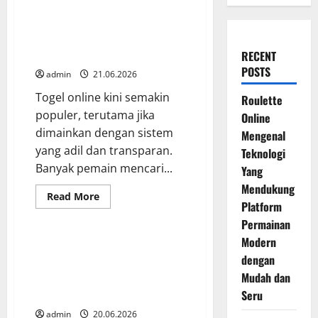
Sistem Fairplay Dan Statistik
Stabil Modern untuk
Pengalaman Bermain
Terpercaya
RECENT
POSTS
admin
21.06.2026
Togel online kini semakin
Roulette
populer, terutama jika
Online
dimainkan dengan sistem
Mengenal
yang adil dan transparan.
Teknologi
Banyak pemain mencari...
Yang
Mendukung
Read
Read More
Platform
more
Togel Online
about
Permainan
Togel
Online
Modern
Profesional
Togel Online Populer Dengan
Dengan
dengan
Result Cepat Dan Transparan
Sistem
Fairplay
Mudah dan
Berkualitas Modern yang Mudah
Dan
dan Terpercaya
Seru
Statistik
Stabil
admin
20.06.2026
Modern