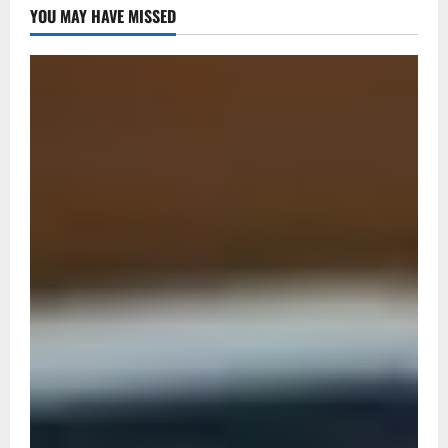
YOU MAY HAVE MISSED