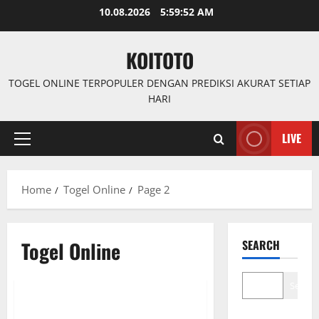
Skip
10.08.2026
5:59:53 AM
to
content
KOITOTO
TOGEL ONLINE TERPOPULER DENGAN PREDIKSI AKURAT SETIAP
HARI
LIVE
Primary
Menu
Home
Togel Online
Page 2
Togel Online
SEARCH
Togel Online
Search
Togel Online Profesional Dengan