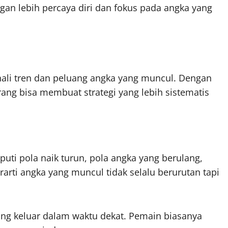
gan lebih percaya diri dan fokus pada angka yang
ali tren dan peluang angka yang muncul. Dengan
ng bisa membuat strategi yang lebih sistematis
puti pola naik turun, pola angka yang berulang,
erarti angka yang muncul tidak selalu berurutan tapi
ring keluar dalam waktu dekat. Pemain biasanya