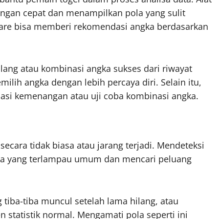
ngan cepat dan menampilkan pola yang sulit
tware bisa memberi rekomendasi angka berdasarkan
lang atau kombinasi angka sukses dari riwayat
ih angka dengan lebih percaya diri. Selain itu,
ulasi kemenangan atau uji coba kombinasi angka.
ecara tidak biasa atau jarang terjadi. Mendeteksi
ka yang terlampau umum dan mencari peluang
 tiba-tiba muncul setelah lama hilang, atau
 statistik normal. Mengamati pola seperti ini