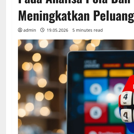
Meningkatkan Peluan
admin
19.05.2026
5 minutes read