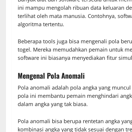
ini mampu mengolah ribuan data keluaran de
terlihat oleh mata manusia. Contohnya, sof
algoritma tertentu.
Beberapa tools juga bisa mengenali pola beru
togel. Mereka memudahkan pemain untuk memil
software ini biasanya menyediakan fitur sim
Mengenal Pola Anomali
Pola anomali adalah pola angka yang muncul s
pola ini membantu pemain menghindari ang
dalam angka yang tak biasa.
Pola anomali bisa berupa rentetan angka yang
kombinasi angka yang tidak sesuai dengan tren