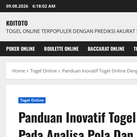
Skip
09.08.2026
6:18:03 AM
to
content
KOITOTO
TOGEL ONLINE TERPOPULER DENGAN PREDIKSI AKURAT S
POKER ONLINE
ROULETTE ONLINE
BACCARAT ONLINE
T
Home
Togel Online
Panduan Inovatif Togel Online De
Togel Online
Panduan Inovatif Toge
Pada Analisa Pola Dan