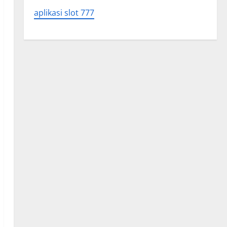
aplikasi slot 777