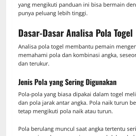
yang mengikuti panduan ini bisa bermain den
punya peluang lebih tinggi.
Dasar-Dasar Analisa Pola Togel
Analisa pola togel membantu pemain mengen
memahami pola dan kombinasi angka, seseora
dan terukur.
Jenis Pola yang Sering Digunakan
Pola-pola yang biasa dipakai dalam togel meli
dan pola jarak antar angka. Pola naik turun b
tetap mengikuti pola naik atau turun.
Pola berulang muncul saat angka tertentu se