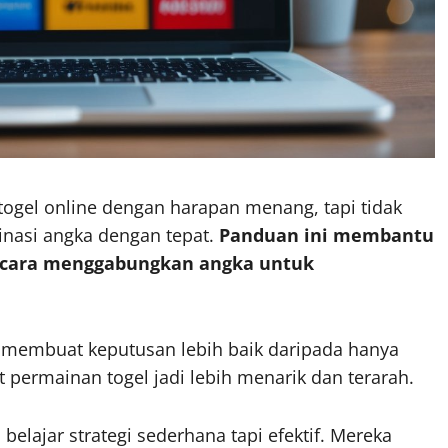
ogel online dengan harapan menang, tapi tidak
nasi angka dengan tepat.
Panduan ini membantu
 cara menggabungkan angka untuk
a membuat keputusan lebih baik daripada hanya
permainan togel jadi lebih menarik dan terarah.
belajar strategi sederhana tapi efektif. Mereka