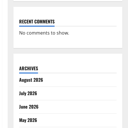
RECENT COMMENTS
No comments to show.
ARCHIVES
August 2026
July 2026
June 2026
May 2026