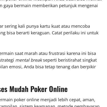
dan gaya bermain memberikan petunjuk mengenai
 sering kali punya kartu kuat atau mencoba
 bisa berarti keraguan. Catat perilaku ini untuk
rmain saat marah atau frustrasi karena ini bisa
strategi
mental break
seperti beristirahat singkat
ilan emosi, Anda bisa tetap tenang dan berpikir
ses Mudah Poker Online
main poker online menjadi lebih cepat, aman,
i tampilan, sistem keamanan, metode pembayaran,