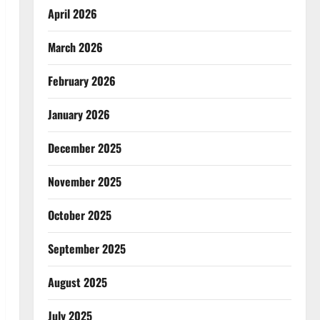
April 2026
March 2026
February 2026
January 2026
December 2025
November 2025
October 2025
September 2025
August 2025
July 2025