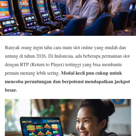
Banyak orang ingin tahu cara main slot online yang mudah dan
untung di tahun 2026. Di Indonesia, ada beberapa permainan slot
dengan RTP (Return to Player) tertinggi yang bisa membantu
Modal kecil pun cukup untuk
pemain menang lebih sering.
mencoba peruntungan dan berpotensi mendapatkan jackpot
besar.