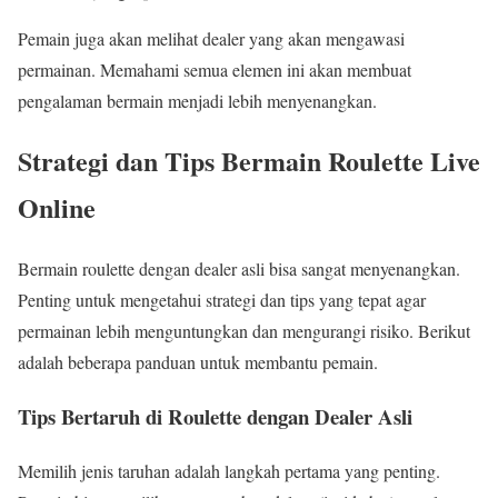
Pemain juga akan melihat dealer yang akan mengawasi
permainan. Memahami semua elemen ini akan membuat
pengalaman bermain menjadi lebih menyenangkan.
Strategi dan Tips Bermain Roulette Live
Online
Bermain roulette dengan dealer asli bisa sangat menyenangkan.
Penting untuk mengetahui strategi dan tips yang tepat agar
permainan lebih menguntungkan dan mengurangi risiko. Berikut
adalah beberapa panduan untuk membantu pemain.
Tips Bertaruh di Roulette dengan Dealer Asli
Memilih jenis taruhan adalah langkah pertama yang penting.