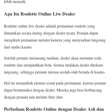
lebih menarik.
Apa Itu Roulette Online Live Dealer
Roulette online live dealer adalah permainan roulette yang
dimainkan secara daring dengan dealer nyata. Pemain dapat
mengikuti permainan melalui kamera yang menyiarkan langsung
dari studio kasino.
Setelah pemain memasang taruhan, dealer akan memutar roda
roulette dan menjatuhkan bola. Semua tindakan dealer direkam
langsung, sehingga pemain merasa seolah-olah berada di kasino.
Hal ini menambah elemen sosial pada permainan, karena pemain
dapat berinteraksi dengan dealer. Mereka juga bisa berbincang
dengan pemain lain melalui fitur chat.
Perbedaan Roulette Online dengan Dealer Asli dan