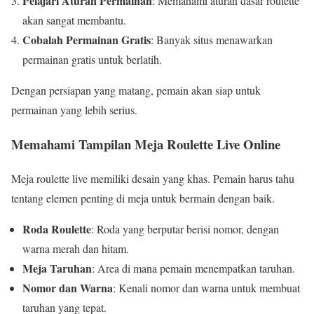
Pelajari Aturan Permainan
: Memahami aturan dasar roulette
akan sangat membantu.
Cobalah Permainan Gratis
: Banyak situs menawarkan
permainan gratis untuk berlatih.
Dengan persiapan yang matang, pemain akan siap untuk
permainan yang lebih serius.
Memahami Tampilan Meja Roulette Live Online
Meja roulette live memiliki desain yang khas. Pemain harus tahu
tentang elemen penting di meja untuk bermain dengan baik.
Roda Roulette
: Roda yang berputar berisi nomor, dengan
warna merah dan hitam.
Meja Taruhan
: Area di mana pemain menempatkan taruhan.
Nomor dan Warna
: Kenali nomor dan warna untuk membuat
taruhan yang tepat.