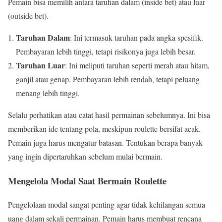
Pemain bisa memilih antara taruhan dalam (inside bet) atau luar
(outside bet).
Taruhan Dalam
: Ini termasuk taruhan pada angka spesifik.
Pembayaran lebih tinggi, tetapi risikonya juga lebih besar.
Taruhan Luar
: Ini meliputi taruhan seperti merah atau hitam,
ganjil atau genap. Pembayaran lebih rendah, tetapi peluang
menang lebih tinggi.
Selalu perhatikan atau catat hasil permainan sebelumnya. Ini bisa
memberikan ide tentang pola, meskipun roulette bersifat acak.
Pemain juga harus mengatur batasan. Tentukan berapa banyak
yang ingin dipertaruhkan sebelum mulai bermain.
Mengelola Modal Saat Bermain Roulette
Pengelolaan modal sangat penting agar tidak kehilangan semua
uang dalam sekali permainan. Pemain harus membuat rencana