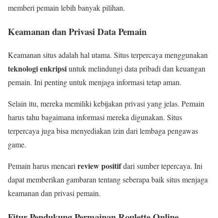
memberi pemain lebih banyak pilihan.
Keamanan dan Privasi Data Pemain
Keamanan situs adalah hal utama. Situs terpercaya menggunakan
teknologi enkripsi
untuk melindungi data pribadi dan keuangan
pemain. Ini penting untuk menjaga informasi tetap aman.
Selain itu, mereka memiliki kebijakan privasi yang jelas. Pemain
harus tahu bagaimana informasi mereka digunakan. Situs
terpercaya juga bisa menyediakan izin dari lembaga pengawas
game.
review positif
Pemain harus mencari
dari sumber tepercaya. Ini
dapat memberikan gambaran tentang seberapa baik situs menjaga
keamanan dan privasi pemain.
Fitur Pendukung Permainan Roulette Online