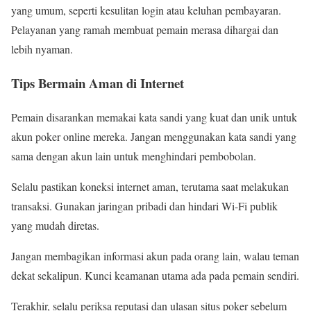
yang umum, seperti kesulitan login atau keluhan pembayaran.
Pelayanan yang ramah membuat pemain merasa dihargai dan
lebih nyaman.
Tips Bermain Aman di Internet
Pemain disarankan memakai kata sandi yang kuat dan unik untuk
akun poker online mereka. Jangan menggunakan kata sandi yang
sama dengan akun lain untuk menghindari pembobolan.
Selalu pastikan koneksi internet aman, terutama saat melakukan
transaksi. Gunakan jaringan pribadi dan hindari Wi-Fi publik
yang mudah diretas.
Jangan membagikan informasi akun pada orang lain, walau teman
dekat sekalipun. Kunci keamanan utama ada pada pemain sendiri.
Terakhir, selalu periksa reputasi dan ulasan situs poker sebelum