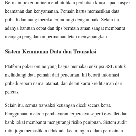
Bermain poker online membutuhkan perhatian khusus pada aspek
keamanan dan kenyamanan. Pemain harus memastikan data
pribadi dan uang mereka terlindungi dengan baik. Selain itu,
adanya bantuan cepat dan tips bermain aman sangat membantu
menjaga pengalaman permainan tetap menyenangkan.
Sistem Keamanan Data dan Transaksi
Platform poker online yang bagus memakai enkripsi SSL untuk
melindungi data pemain dari pencurian. Ini berarti informasi
pribadi seperti nama, alamat, dan detail kartu kredit aman dari
peretas.
Selain itu, semua transaksi keuangan dicek secara ketat.
Penggunaan metode pembayaran terpercaya seperti e-wallet dan
bank lokal membantu mengurangi risiko penipuan. Sistem audit
rutin juga memastikan tidak ada kecurangan dalam permainan