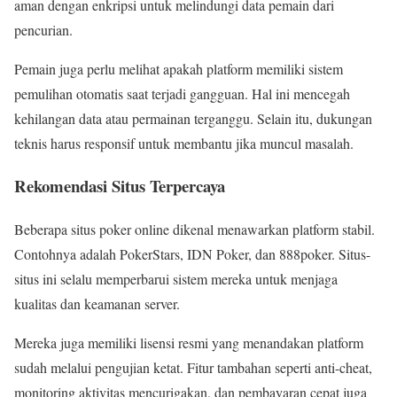
aman dengan enkripsi untuk melindungi data pemain dari
pencurian.
Pemain juga perlu melihat apakah platform memiliki sistem
pemulihan otomatis saat terjadi gangguan. Hal ini mencegah
kehilangan data atau permainan terganggu. Selain itu, dukungan
teknis harus responsif untuk membantu jika muncul masalah.
Rekomendasi Situs Terpercaya
Beberapa situs poker online dikenal menawarkan platform stabil.
Contohnya adalah PokerStars, IDN Poker, dan 888poker. Situs-
situs ini selalu memperbarui sistem mereka untuk menjaga
kualitas dan keamanan server.
Mereka juga memiliki lisensi resmi yang menandakan platform
sudah melalui pengujian ketat. Fitur tambahan seperti anti-cheat,
monitoring aktivitas mencurigakan, dan pembayaran cepat juga