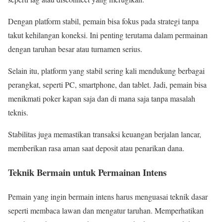
Dengan platform stabil, pemain bisa fokus pada strategi tanpa
takut kehilangan koneksi. Ini penting terutama dalam permainan
dengan taruhan besar atau turnamen serius.
Selain itu, platform yang stabil sering kali mendukung berbagai
perangkat, seperti PC, smartphone, dan tablet. Jadi, pemain bisa
menikmati poker kapan saja dan di mana saja tanpa masalah
teknis.
Stabilitas juga memastikan transaksi keuangan berjalan lancar,
memberikan rasa aman saat deposit atau penarikan dana.
Teknik Bermain untuk Permainan Intens
Pemain yang ingin bermain intens harus menguasai teknik dasar
seperti membaca lawan dan mengatur taruhan. Memperhatikan