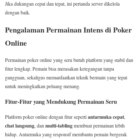
Jika dukungan cepat dan tepat, ini pertanda server dikelola
dengan baik.
Pengalaman Permainan Intens di Poker
Online
Permainan poker online yang seru butuh platform yang stabil dan
fitur lengkap. Pemain bisa merasakan ketegangan tanpa
gangguan, sekaligus memanfaatkan teknik bermain yang tepat
untuk meningkatkan peluang menang.
Fitur-Fitur yang Mendukung Permainan Seru
antarmuka cepat
Platform poker online dengan fitur seperti
,
chat langsung
multi-tabling
, dan
membuat permainan lebih
hidup. Antarmuka yang responsif membantu pemain bergerak