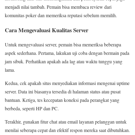
menjadi nilai tambah. Pemain bisa membaca review dari
komunitas poker dan memeriksa reputasi sebelum memilih.
Cara Mengevaluasi Kualitas Server
Untuk mengevaluasi server, pemain bisa memeriksa beberapa
aspek sederhana. Pertama, lakukan uji coba dengan bermain pada
jam sibuk. Perhatikan apakah ada lag atau waktu tunggu yang
lama.
Kedua, cek apakah situs menyediakan informasi mengenai uptime
server. Data ini biasanya tersedia di halaman status atau pusat
bantuan. Ketiga, tes kecepatan koneksi pada perangkat yang
berbeda, seperti HP dan PC.
Terakhir, gunakan fitur chat atau email layanan pelanggan untuk
menilai seberapa cepat dan efektif respon mereka saat dibutuhkan.