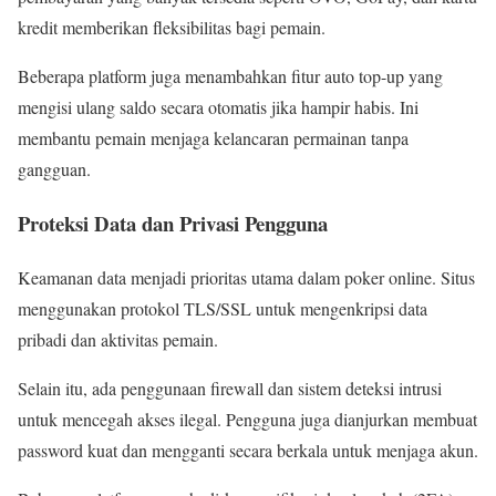
kredit memberikan fleksibilitas bagi pemain.
Beberapa platform juga menambahkan fitur auto top-up yang
mengisi ulang saldo secara otomatis jika hampir habis. Ini
membantu pemain menjaga kelancaran permainan tanpa
gangguan.
Proteksi Data dan Privasi Pengguna
Keamanan data menjadi prioritas utama dalam poker online. Situs
menggunakan protokol TLS/SSL untuk mengenkripsi data
pribadi dan aktivitas pemain.
Selain itu, ada penggunaan firewall dan sistem deteksi intrusi
untuk mencegah akses ilegal. Pengguna juga dianjurkan membuat
password kuat dan mengganti secara berkala untuk menjaga akun.