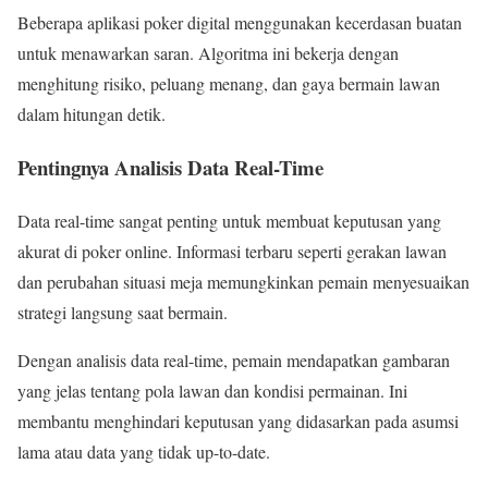
Beberapa aplikasi poker digital menggunakan kecerdasan buatan
untuk menawarkan saran. Algoritma ini bekerja dengan
menghitung risiko, peluang menang, dan gaya bermain lawan
dalam hitungan detik.
Pentingnya Analisis Data Real-Time
Data real-time sangat penting untuk membuat keputusan yang
akurat di poker online. Informasi terbaru seperti gerakan lawan
dan perubahan situasi meja memungkinkan pemain menyesuaikan
strategi langsung saat bermain.
Dengan analisis data real-time, pemain mendapatkan gambaran
yang jelas tentang pola lawan dan kondisi permainan. Ini
membantu menghindari keputusan yang didasarkan pada asumsi
lama atau data yang tidak up-to-date.