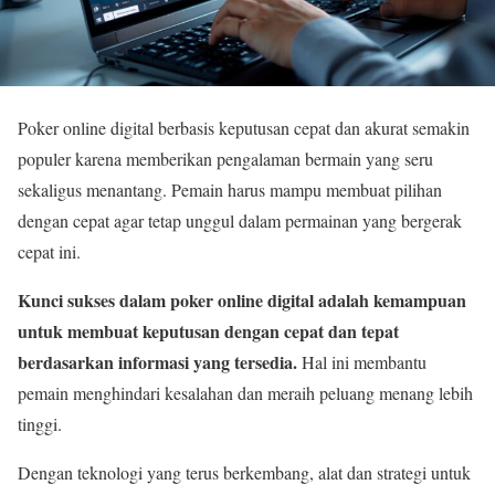
Poker online digital berbasis keputusan cepat dan akurat semakin
populer karena memberikan pengalaman bermain yang seru
sekaligus menantang. Pemain harus mampu membuat pilihan
dengan cepat agar tetap unggul dalam permainan yang bergerak
cepat ini.
Kunci sukses dalam poker online digital adalah kemampuan
untuk membuat keputusan dengan cepat dan tepat
berdasarkan informasi yang tersedia.
Hal ini membantu
pemain menghindari kesalahan dan meraih peluang menang lebih
tinggi.
Dengan teknologi yang terus berkembang, alat dan strategi untuk