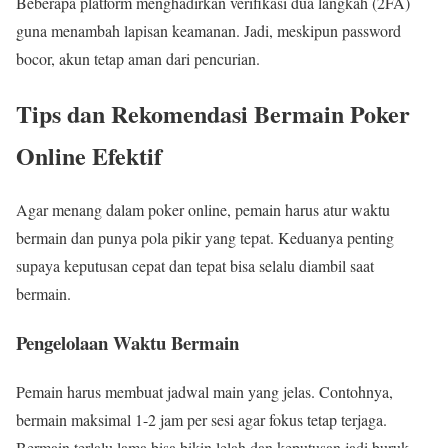
Beberapa platform menghadirkan verifikasi dua langkah (2FA)
guna menambah lapisan keamanan. Jadi, meskipun password
bocor, akun tetap aman dari pencurian.
Tips dan Rekomendasi Bermain Poker
Online Efektif
Agar menang dalam poker online, pemain harus atur waktu
bermain dan punya pola pikir yang tepat. Keduanya penting
supaya keputusan cepat dan tepat bisa selalu diambil saat
bermain.
Pengelolaan Waktu Bermain
Pemain harus membuat jadwal main yang jelas. Contohnya,
bermain maksimal 1-2 jam per sesi agar fokus tetap terjaga.
Bermain terlalu lama bisa bikin lelah dan keputusan jadi buruk.