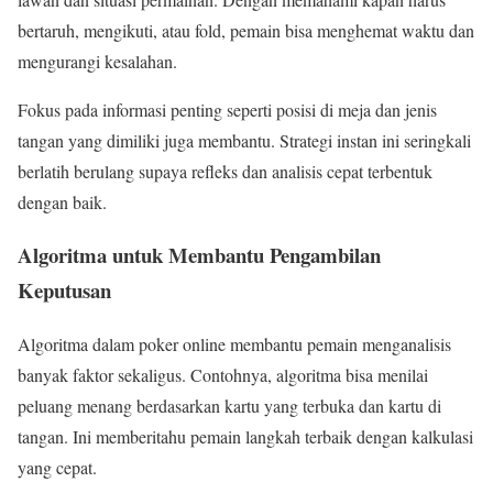
bertaruh, mengikuti, atau fold, pemain bisa menghemat waktu dan
mengurangi kesalahan.
Fokus pada informasi penting seperti posisi di meja dan jenis
tangan yang dimiliki juga membantu. Strategi instan ini seringkali
berlatih berulang supaya refleks dan analisis cepat terbentuk
dengan baik.
Algoritma untuk Membantu Pengambilan
Keputusan
Algoritma dalam poker online membantu pemain menganalisis
banyak faktor sekaligus. Contohnya, algoritma bisa menilai
peluang menang berdasarkan kartu yang terbuka dan kartu di
tangan. Ini memberitahu pemain langkah terbaik dengan kalkulasi
yang cepat.