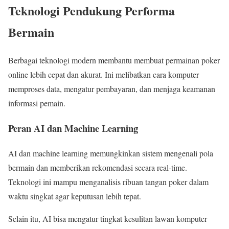
Teknologi Pendukung Performa
Bermain
Berbagai teknologi modern membantu membuat permainan poker
online lebih cepat dan akurat. Ini melibatkan cara komputer
memproses data, mengatur pembayaran, dan menjaga keamanan
informasi pemain.
Peran AI dan Machine Learning
AI dan machine learning memungkinkan sistem mengenali pola
bermain dan memberikan rekomendasi secara real-time.
Teknologi ini mampu menganalisis ribuan tangan poker dalam
waktu singkat agar keputusan lebih tepat.
Selain itu, AI bisa mengatur tingkat kesulitan lawan komputer