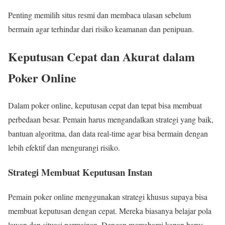
Penting memilih situs resmi dan membaca ulasan sebelum
bermain agar terhindar dari risiko keamanan dan penipuan.
Keputusan Cepat dan Akurat dalam
Poker Online
Dalam poker online, keputusan cepat dan tepat bisa membuat
perbedaan besar. Pemain harus mengandalkan strategi yang baik,
bantuan algoritma, dan data real-time agar bisa bermain dengan
lebih efektif dan mengurangi risiko.
Strategi Membuat Keputusan Instan
Pemain poker online menggunakan strategi khusus supaya bisa
membuat keputusan dengan cepat. Mereka biasanya belajar pola
lawan dan situasi permainan. Dengan memahami kapan harus