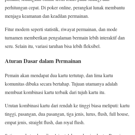
perhitungan cepat. Di poker online, perangkat lunak membantu
menjaga keamanan dan keadilan permainan.
Fitur modern seperti statistik, riwayat permainan, dan mode
turnamen memberikan pengalaman bermain lebih interaktif dan
seru. Selain itu, variasi taruhan bisa lebih fleksibel.
Aturan Dasar dalam Permainan
Pemain akan mendapat dua kartu tertutup, dan lima kartu
komunitas dibuka secara bertahap. Tujuan utamanya adalah
membuat kombinasi kartu terbaik dari tujuh kartu itu.
Urutan kombinasi kartu dari rendah ke tinggi biasa meliputi: kartu
tinggi, pasangan, dua pasangan, tiga jenis, lurus, flush, full house,
empat jenis, straight flush, dan royal flush.