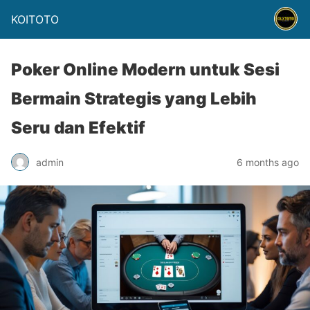
KOITOTO
Poker Online Modern untuk Sesi
Bermain Strategis yang Lebih
Seru dan Efektif
admin
6 months ago