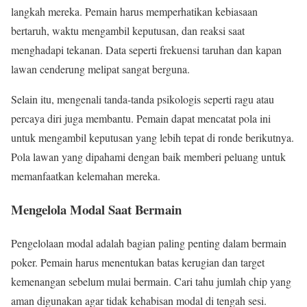
langkah mereka. Pemain harus memperhatikan kebiasaan
bertaruh, waktu mengambil keputusan, dan reaksi saat
menghadapi tekanan. Data seperti frekuensi taruhan dan kapan
lawan cenderung melipat sangat berguna.
Selain itu, mengenali tanda-tanda psikologis seperti ragu atau
percaya diri juga membantu. Pemain dapat mencatat pola ini
untuk mengambil keputusan yang lebih tepat di ronde berikutnya.
Pola lawan yang dipahami dengan baik memberi peluang untuk
memanfaatkan kelemahan mereka.
Mengelola Modal Saat Bermain
Pengelolaan modal adalah bagian paling penting dalam bermain
poker. Pemain harus menentukan batas kerugian dan target
kemenangan sebelum mulai bermain. Cari tahu jumlah chip yang
aman digunakan agar tidak kehabisan modal di tengah sesi.