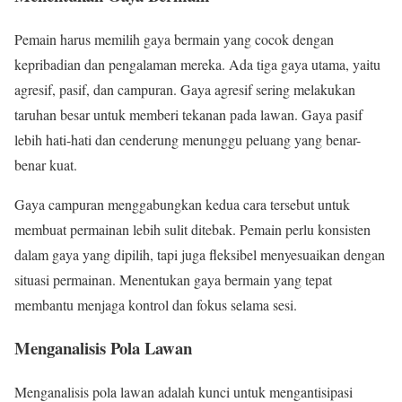
Pemain harus memilih gaya bermain yang cocok dengan
kepribadian dan pengalaman mereka. Ada tiga gaya utama, yaitu
agresif, pasif, dan campuran. Gaya agresif sering melakukan
taruhan besar untuk memberi tekanan pada lawan. Gaya pasif
lebih hati-hati dan cenderung menunggu peluang yang benar-
benar kuat.
Gaya campuran menggabungkan kedua cara tersebut untuk
membuat permainan lebih sulit ditebak. Pemain perlu konsisten
dalam gaya yang dipilih, tapi juga fleksibel menyesuaikan dengan
situasi permainan. Menentukan gaya bermain yang tepat
membantu menjaga kontrol dan fokus selama sesi.
Menganalisis Pola Lawan
Menganalisis pola lawan adalah kunci untuk mengantisipasi