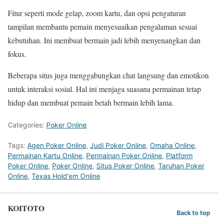
Fitur seperti mode gelap, zoom kartu, dan opsi pengaturan
tampilan membantu pemain menyesuaikan pengalaman sesuai
kebutuhan. Ini membuat bermain jadi lebih menyenangkan dan
fokus.
Beberapa situs juga menggabungkan chat langsung dan emotikon
untuk interaksi sosial. Hal ini menjaga suasana permainan tetap
hidup dan membuat pemain betah bermain lebih lama.
Categories:
Poker Online
Tags:
Agen Poker Online
,
Judi Poker Online
,
Omaha Online
,
Permainan Kartu Online
,
Permainan Poker Online
,
Platform
Poker Online
,
Poker Online
,
Situs Poker Online
,
Taruhan Poker
Online
,
Texas Hold'em Online
KOITOTO
Back to top