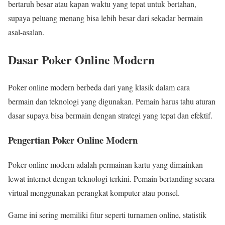
bertaruh besar atau kapan waktu yang tepat untuk bertahan,
supaya peluang menang bisa lebih besar dari sekadar bermain
asal-asalan.
Dasar Poker Online Modern
Poker online modern berbeda dari yang klasik dalam cara
bermain dan teknologi yang digunakan. Pemain harus tahu aturan
dasar supaya bisa bermain dengan strategi yang tepat dan efektif.
Pengertian Poker Online Modern
Poker online modern adalah permainan kartu yang dimainkan
lewat internet dengan teknologi terkini. Pemain bertanding secara
virtual menggunakan perangkat komputer atau ponsel.
Game ini sering memiliki fitur seperti turnamen online, statistik