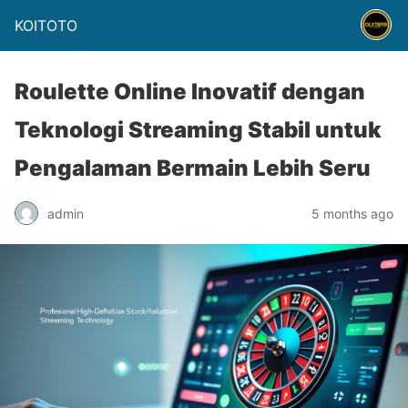
KOITOTO
Roulette Online Inovatif dengan
Teknologi Streaming Stabil untuk
Pengalaman Bermain Lebih Seru
admin
5 months ago