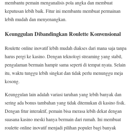
membantu pemain menganalisis pola angka dan membuat
keputusan lebih baik. Fitur ini membantu membuat permainan
lebih mudah dan menyenangkan.
Keunggulan Dibandingkan Roulette Konvensional
Roulette online inovatif lebih mudah diakses dari mana saja tanpa
harus pergi ke kasino. Dengan teknologi streaming yang stabil,
pengalaman bermain hampir sama seperti di tempat nyata. Selain
itu, waktu tunggu lebih singkat dan tidak perlu menunggu meja
kosong.
Keunggulan lain adalah variasi taruhan yang lebih banyak dan
sering ada bonus tambahan yang tidak ditemukan di kasino fisik.
Dengan fitur interaktif, pemain bisa merasa lebih dekat dengan
suasana kasino meski hanya bermain dari rumah. Ini membuat
roulette online inovatif menjadi pilihan populer bagi banyak