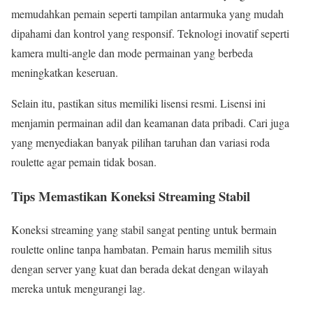
memudahkan pemain seperti tampilan antarmuka yang mudah
dipahami dan kontrol yang responsif. Teknologi inovatif seperti
kamera multi-angle dan mode permainan yang berbeda
meningkatkan keseruan.
Selain itu, pastikan situs memiliki lisensi resmi. Lisensi ini
menjamin permainan adil dan keamanan data pribadi. Cari juga
yang menyediakan banyak pilihan taruhan dan variasi roda
roulette agar pemain tidak bosan.
Tips Memastikan Koneksi Streaming Stabil
Koneksi streaming yang stabil sangat penting untuk bermain
roulette online tanpa hambatan. Pemain harus memilih situs
dengan server yang kuat dan berada dekat dengan wilayah
mereka untuk mengurangi lag.