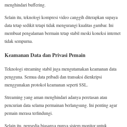
menghindari buffering.
Selain itu, teknologi kompresi video canggih diterapkan supaya
data tetap sedikit tetapi tidak mengurangi kualitas gambar. Ini
membuat pengalaman bermain tetap stabil meski koneksi internet
tidak sempurna.
Keamanan Data dan Privasi Pemain
Teknologi streaming stabil juga mengutamakan keamanan data
pengguna. Semua data pribadi dan transaksi dienkripsi
menggunakan protokol keamanan seperti SSL.
Streaming yang aman menghindari adanya peretasan atau
pencurian data selama permainan berlangsung. Ini penting agar
pemain merasa terlindungi.
Selain itu, penyedia biasanya punya sistem monitor untuk