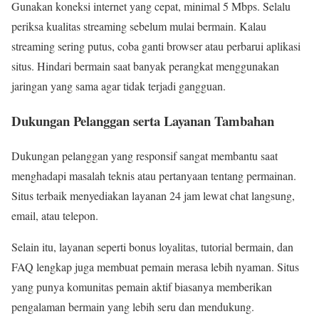
Gunakan koneksi internet yang cepat, minimal 5 Mbps. Selalu
periksa kualitas streaming sebelum mulai bermain. Kalau
streaming sering putus, coba ganti browser atau perbarui aplikasi
situs. Hindari bermain saat banyak perangkat menggunakan
jaringan yang sama agar tidak terjadi gangguan.
Dukungan Pelanggan serta Layanan Tambahan
Dukungan pelanggan yang responsif sangat membantu saat
menghadapi masalah teknis atau pertanyaan tentang permainan.
Situs terbaik menyediakan layanan 24 jam lewat chat langsung,
email, atau telepon.
Selain itu, layanan seperti bonus loyalitas, tutorial bermain, dan
FAQ lengkap juga membuat pemain merasa lebih nyaman. Situs
yang punya komunitas pemain aktif biasanya memberikan
pengalaman bermain yang lebih seru dan mendukung.