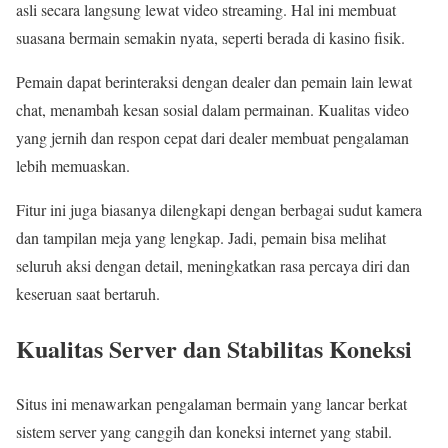
asli secara langsung lewat video streaming. Hal ini membuat
suasana bermain semakin nyata, seperti berada di kasino fisik.
Pemain dapat berinteraksi dengan dealer dan pemain lain lewat
chat, menambah kesan sosial dalam permainan. Kualitas video
yang jernih dan respon cepat dari dealer membuat pengalaman
lebih memuaskan.
Fitur ini juga biasanya dilengkapi dengan berbagai sudut kamera
dan tampilan meja yang lengkap. Jadi, pemain bisa melihat
seluruh aksi dengan detail, meningkatkan rasa percaya diri dan
keseruan saat bertaruh.
Kualitas Server dan Stabilitas Koneksi
Situs ini menawarkan pengalaman bermain yang lancar berkat
sistem server yang canggih dan koneksi internet yang stabil.