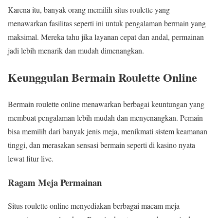
Karena itu, banyak orang memilih situs roulette yang
menawarkan fasilitas seperti ini untuk pengalaman bermain yang
maksimal. Mereka tahu jika layanan cepat dan andal, permainan
jadi lebih menarik dan mudah dimenangkan.
Keunggulan Bermain Roulette Online
Bermain roulette online menawarkan berbagai keuntungan yang
membuat pengalaman lebih mudah dan menyenangkan. Pemain
bisa memilih dari banyak jenis meja, menikmati sistem keamanan
tinggi, dan merasakan sensasi bermain seperti di kasino nyata
lewat fitur live.
Ragam Meja Permainan
Situs roulette online menyediakan berbagai macam meja