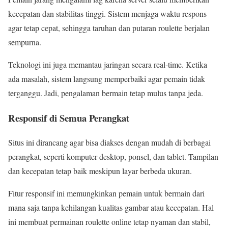
kecepatan dan stabilitas tinggi. Sistem menjaga waktu respons
agar tetap cepat, sehingga taruhan dan putaran roulette berjalan
sempurna.
Teknologi ini juga memantau jaringan secara real-time. Ketika
ada masalah, sistem langsung memperbaiki agar pemain tidak
terganggu. Jadi, pengalaman bermain tetap mulus tanpa jeda.
Responsif di Semua Perangkat
Situs ini dirancang agar bisa diakses dengan mudah di berbagai
perangkat, seperti komputer desktop, ponsel, dan tablet. Tampilan
dan kecepatan tetap baik meskipun layar berbeda ukuran.
Fitur responsif ini memungkinkan pemain untuk bermain dari
mana saja tanpa kehilangan kualitas gambar atau kecepatan. Hal
ini membuat permainan roulette online tetap nyaman dan stabil,