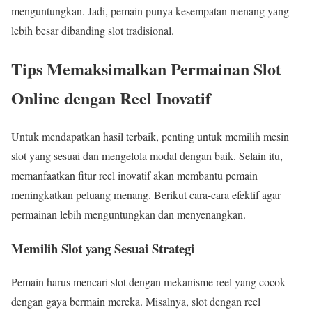
menguntungkan. Jadi, pemain punya kesempatan menang yang
lebih besar dibanding slot tradisional.
Tips Memaksimalkan Permainan Slot
Online dengan Reel Inovatif
Untuk mendapatkan hasil terbaik, penting untuk memilih mesin
slot yang sesuai dan mengelola modal dengan baik. Selain itu,
memanfaatkan fitur reel inovatif akan membantu pemain
meningkatkan peluang menang. Berikut cara-cara efektif agar
permainan lebih menguntungkan dan menyenangkan.
Memilih Slot yang Sesuai Strategi
Pemain harus mencari slot dengan mekanisme reel yang cocok
dengan gaya bermain mereka. Misalnya, slot dengan reel