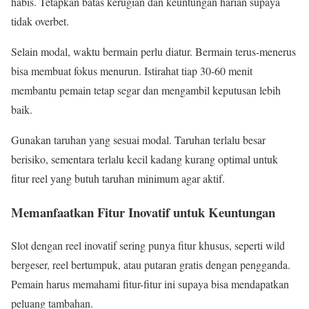
habis. Tetapkan batas kerugian dan keuntungan harian supaya
tidak overbet.
Selain modal, waktu bermain perlu diatur. Bermain terus-menerus
bisa membuat fokus menurun. Istirahat tiap 30-60 menit
membantu pemain tetap segar dan mengambil keputusan lebih
baik.
Gunakan taruhan yang sesuai modal. Taruhan terlalu besar
berisiko, sementara terlalu kecil kadang kurang optimal untuk
fitur reel yang butuh taruhan minimum agar aktif.
Memanfaatkan Fitur Inovatif untuk Keuntungan
Slot dengan reel inovatif sering punya fitur khusus, seperti wild
bergeser, reel bertumpuk, atau putaran gratis dengan pengganda.
Pemain harus memahami fitur-fitur ini supaya bisa mendapatkan
peluang tambahan.