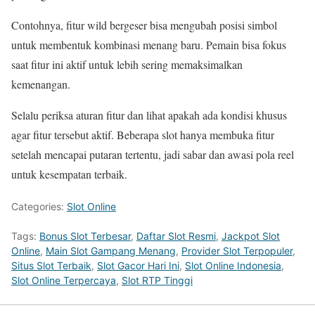
Contohnya, fitur wild bergeser bisa mengubah posisi simbol
untuk membentuk kombinasi menang baru. Pemain bisa fokus
saat fitur ini aktif untuk lebih sering memaksimalkan
kemenangan.
Selalu periksa aturan fitur dan lihat apakah ada kondisi khusus
agar fitur tersebut aktif. Beberapa slot hanya membuka fitur
setelah mencapai putaran tertentu, jadi sabar dan awasi pola reel
untuk kesempatan terbaik.
Categories:
Slot Online
Tags:
Bonus Slot Terbesar
,
Daftar Slot Resmi
,
Jackpot Slot
Online
,
Main Slot Gampang Menang
,
Provider Slot Terpopuler
,
Situs Slot Terbaik
,
Slot Gacor Hari Ini
,
Slot Online Indonesia
,
Slot Online Terpercaya
,
Slot RTP Tinggi