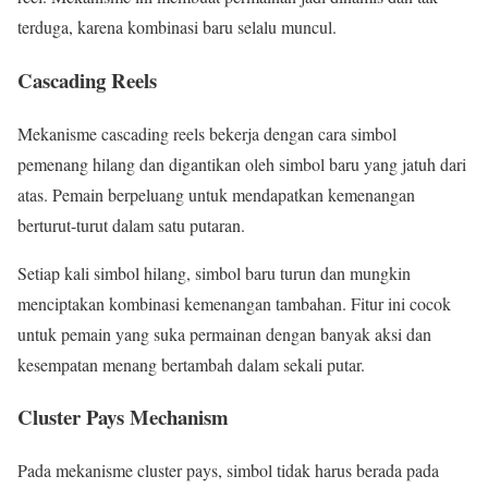
terduga, karena kombinasi baru selalu muncul.
Cascading Reels
Mekanisme cascading reels bekerja dengan cara simbol
pemenang hilang dan digantikan oleh simbol baru yang jatuh dari
atas. Pemain berpeluang untuk mendapatkan kemenangan
berturut-turut dalam satu putaran.
Setiap kali simbol hilang, simbol baru turun dan mungkin
menciptakan kombinasi kemenangan tambahan. Fitur ini cocok
untuk pemain yang suka permainan dengan banyak aksi dan
kesempatan menang bertambah dalam sekali putar.
Cluster Pays Mechanism
Pada mekanisme cluster pays, simbol tidak harus berada pada