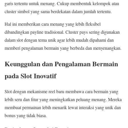
garis tertentu untuk menang. Cukup membentuk kelompok atau
cluster simbol yang sama berdekatan dalam jumlah tertentu.
Hal ini memberikan cara menang yang lebih fleksibel
dibandingkan payline tradisional. Cluster pays sering digunakan
dalam slot dengan tema unik agar lebih mudah dipahami dan
memberi pengalaman bermain yang berbeda dan menyenangkan.
Keunggulan dan Pengalaman Bermain
pada Slot Inovatif
Slot dengan mekanisme reel baru membawa cara bermain yang
lebih seru dan fitur yang meningkatkan peluang menang. Mereka
membuat permainan lebih menarik lewat interaksi yang unik dan
bonus yang tidak biasa.