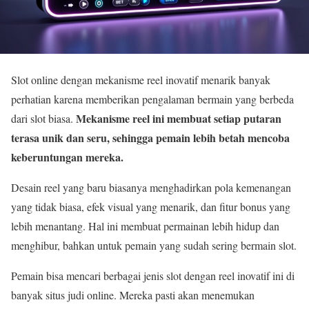
Slot online dengan mekanisme reel inovatif menarik banyak
perhatian karena memberikan pengalaman bermain yang berbeda
Mekanisme reel ini membuat setiap putaran
dari slot biasa.
terasa unik dan seru, sehingga pemain lebih betah mencoba
keberuntungan mereka.
Desain reel yang baru biasanya menghadirkan pola kemenangan
yang tidak biasa, efek visual yang menarik, dan fitur bonus yang
lebih menantang. Hal ini membuat permainan lebih hidup dan
menghibur, bahkan untuk pemain yang sudah sering bermain slot.
Pemain bisa mencari berbagai jenis slot dengan reel inovatif ini di
banyak situs judi online. Mereka pasti akan menemukan