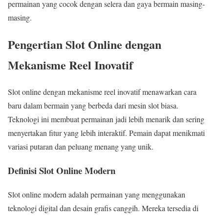
permainan yang cocok dengan selera dan gaya bermain masing-
masing.
Pengertian Slot Online dengan
Mekanisme Reel Inovatif
Slot online dengan mekanisme reel inovatif menawarkan cara
baru dalam bermain yang berbeda dari mesin slot biasa.
Teknologi ini membuat permainan jadi lebih menarik dan sering
menyertakan fitur yang lebih interaktif. Pemain dapat menikmati
variasi putaran dan peluang menang yang unik.
Definisi Slot Online Modern
Slot online modern adalah permainan yang menggunakan
teknologi digital dan desain grafis canggih. Mereka tersedia di